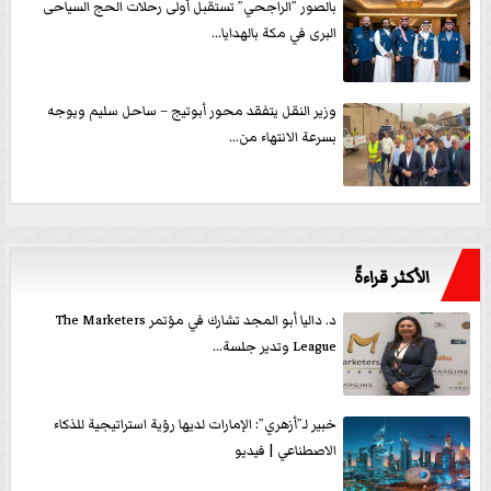
بالصور ”الراجحي” تستقبل أولى رحلات الحج السياحى
البرى في مكة بالهدايا...
وزير النقل يتفقد محور أبوتيج – ساحل سليم ويوجه
بسرعة الانتهاء من...
الأكثر قراءةً
د. داليا أبو المجد تشارك في مؤتمر The Marketers
League وتدير جلسة...
خبير لـ”أزهري”: الإمارات لديها رؤية استراتيجية للذكاء
الاصطناعي | فيديو