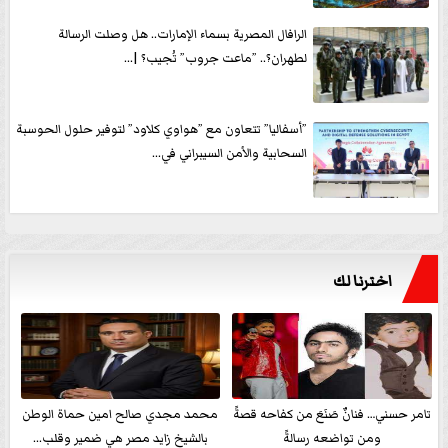
الرافال المصرية بسماء الإمارات.. هل وصلت الرسالة
لطهران؟.. ”ماعت جروب” تُجيب؟ |...
”أسفاليا” تتعاون مع ”هواوي كلاود” لتوفير حلول الحوسبة
السحابية والأمن السيبراني في...
اخترنا لك
تامر حسني… فنانٌ صَنَعَ من كفاحه قصةً
محمد مجدي صالح امين حماة الوطن
ومن تواضعه رسالةً
بالشيخ زايد مصر هي ضمير وقلب...