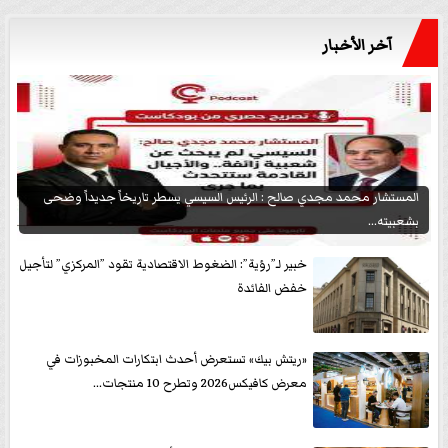
آخر الأخبار
المستشار محمد مجدي صالح : الرئيس السيسي يسطر تاريخاً جديداً وضحى
بشعبيته...
خبير لـ”رؤية”: الضغوط الاقتصادية تقود ”المركزي” لتأجيل
خفض الفائدة
«ريتش بيك» تستعرض أحدث ابتكارات المخبوزات في
معرض كافيكس2026 وتطرح 10 منتجات...