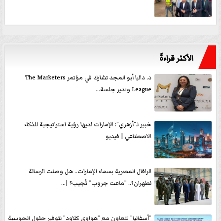
الأكثر قراءةً
د. داليا أبو المجد تشارك في مؤتمر The Marketers
League وتدير جلسة...
خبير لـ”أزهري”: الإمارات لديها رؤية استراتيجية للذكاء
الاصطناعي | فيديو
الرافال المصرية بسماء الإمارات.. هل وصلت الرسالة
لطهران؟.. ”ماعت جروب” تُجيب؟ |...
”أسفاليا” تتعاون مع ”هواوي كلاود” لتوفير حلول الحوسبة