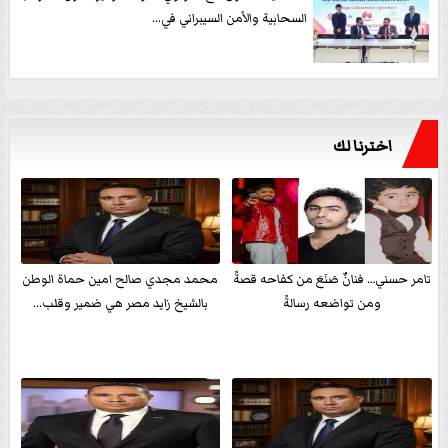
السحابية والأمن السيبراني في...
اخترنا لك
تامر حسني… فنانٌ صَنَعَ من كفاحه قصةً
محمد مجدي صالح امين حماة الوطن
ومن تواضعه رسالةً
بالشيخ زايد مصر هي ضمير وقلب...