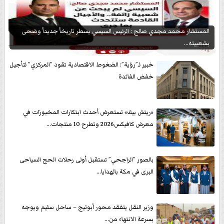
المستشار محمد مجدي صالح : الرئيس السيسي يسطر تاريخاً جديداً وضحى
بشعبيته...
خبير لـ”رؤية”: الضغوط الاقتصادية تقود ”المركزي” لتأجيل
خفض الفائدة
«ريتش بيك» تستعرض أحدث ابتكارات المخبوزات في
معرض كافيكس2026 وتطرح 10 منتجات...
بالصور ”الراجحي” تستقبل أولى رحلات الحج السياحى
البرى في مكة بالهدايا...
وزير النقل يتفقد محور أبوتيج – ساحل سليم ويوجه
بسرعة الانتهاء من...