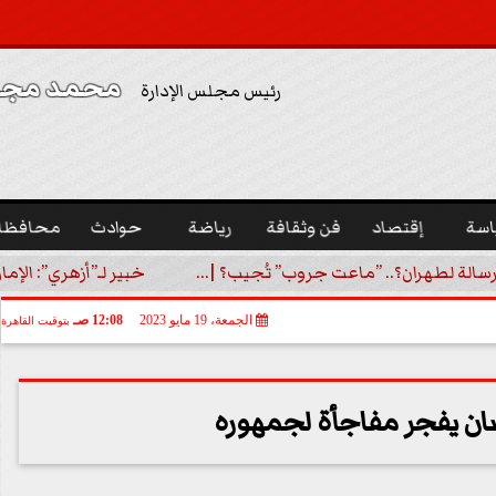
محمد مجدي
رئيس مجلس الإدارة
اسة
إقتصاد
فن وثقافة
رياضة
حوادث
محافظا
رسالة لطهران؟.. ”ماعت جروب” تُجيب؟ |...
خبير لـ”أزهري”: الإما
الجمعة، 19 مايو 2023
12:08 صـ
بتوقيت القاهرة
ن يفجر مفاجأة لجمهوره