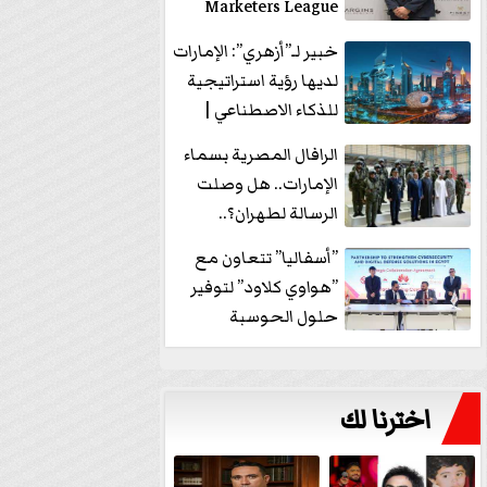
Marketers League
وتدير جلسة...
خبير لـ”أزهري”: الإمارات
لديها رؤية استراتيجية
للذكاء الاصطناعي |
فيديو
الرافال المصرية بسماء
الإمارات.. هل وصلت
الرسالة لطهران؟..
”ماعت جروب” تُجيب؟
”أسفاليا” تتعاون مع
|...
”هواوي كلاود” لتوفير
حلول الحوسبة
السحابية والأمن
السيبراني في...
اخترنا لك