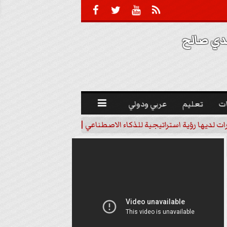





 صالح 
ت
تعليم
عربي ودولي

رات لديها رؤية استراتيجية للذكاء الاصطناعي | فيديو
خبير اقتصاد