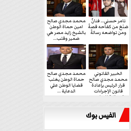
تامر حسني… فنانٌ
محمد مجدي صالح
صَنَعَ من كفاحه قصةً
امين حماة الوطن
ومن تواضعه رسالةً
بالشيخ زايد مصر هي
ضمير وقلب...
الخبير القانوني
محمد مجدي صالح
محمد مجدي صالح
حماة الوطن يغلب
قرار الرئيس بإعادة
قضايا الوطن علي
قانون الإجراءات
الدعاية ...
الجنائية للنواب...
الفيس بوك