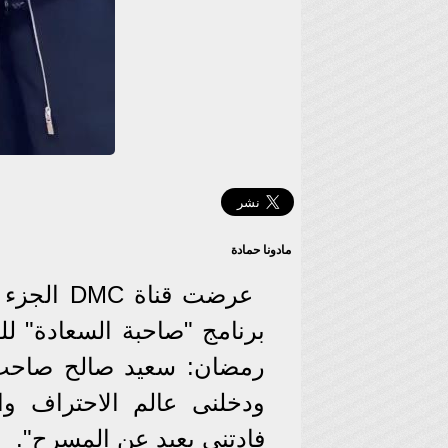
مادونا حمادة
عرضت قناة DMC الجزء الثانى من حلقة النجم
برنامج "صاحبة السعادة" لل
رمضان: سعيد صالح صاحب 
ودخلنى عالم الاحتراف و
فادتنى بعيد عن المسرح".