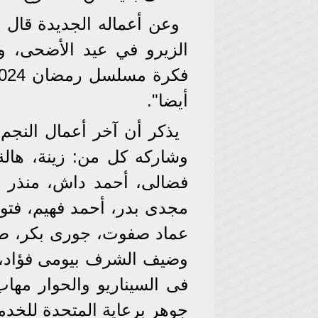
وعن أعماله الجديدة قال 
الزيرو في عيد الأضحى، وع
أيضا".
يذكر أن آخر أعمال النج
وشاركه كل من: زينة، هال
فضالى، أحمد داش، منذر ر
مجدى بدر، أحمد فهيم، فتو
عماد صفوت، جورى بكر، طار
وضيف الشرف بيومى فؤاد،
فى السيناريو والحوار مه
جوهر برعاية المتحدة للخدما