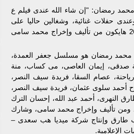
محمد رمضان: "إن شاء الله عندى فيلم ع
ندى حفلات غنائية، وشغالين حاليا على
فكرة مسلسل رمضان 2024 هايكون من تأليف وإخراج محمد سامى
م محمد رمضان هو مسلسل جعفر العمدة،
ة صدقى، إيمان العاصى، مى كساب، منة
ياحنة، عصام السقا، فريدة سيف النصر،
ح أحمد سلوى عثمان، فريدة سيف النصر،
ق النهرى، أحمد عبد الله، إحسان الترك
 ومن تأليف وإخراج محمد سامى، وشارك
اب طارق وإنتاج شركة ميديا هب سعدى –
ت الإعلامية.