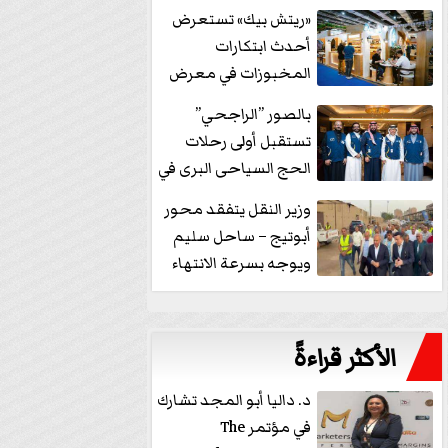
خفض الفائدة
«ريتش بيك» تستعرض
أحدث ابتكارات
المخبوزات في معرض
كافيكس2026 وتطرح 10
بالصور ”الراجحي”
منتجات...
تستقبل أولى رحلات
الحج السياحى البرى في
مكة بالهدايا...
وزير النقل يتفقد محور
أبوتيج – ساحل سليم
ويوجه بسرعة الانتهاء
من...
الأكثر قراءةً
د. داليا أبو المجد تشارك
في مؤتمر The