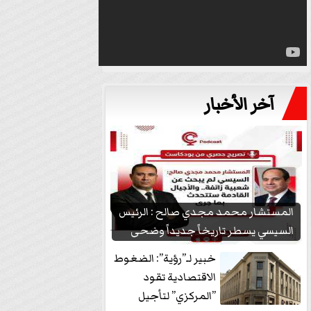
آخر الأخبار
المستشار محمد مجدي صالح : الرئيس
السيسي يسطر تاريخاً جديداً وضحى
بشعبيته...
خبير لـ”رؤية”: الضغوط
الاقتصادية تقود
”المركزي” لتأجيل