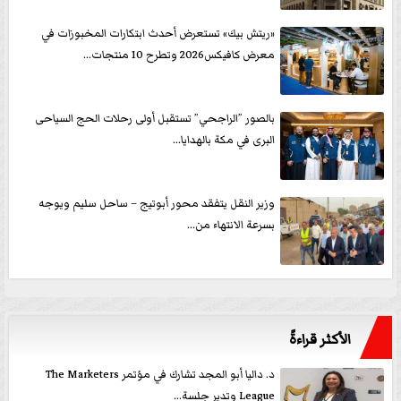
«ريتش بيك» تستعرض أحدث ابتكارات المخبوزات في
معرض كافيكس2026 وتطرح 10 منتجات...
بالصور ”الراجحي” تستقبل أولى رحلات الحج السياحى
البرى في مكة بالهدايا...
وزير النقل يتفقد محور أبوتيج – ساحل سليم ويوجه
بسرعة الانتهاء من...
الأكثر قراءةً
د. داليا أبو المجد تشارك في مؤتمر The Marketers
League وتدير جلسة...