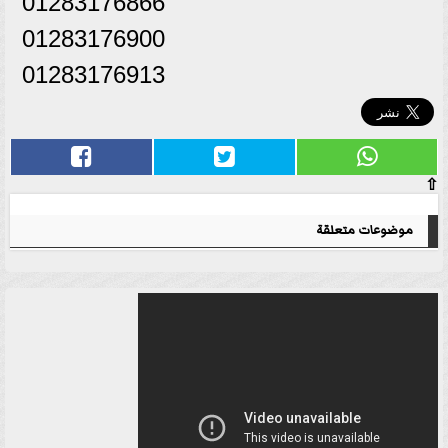
01283176866
01283176900
01283176913
⇧
موضوعات متعلقة