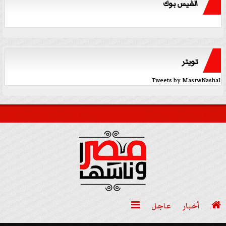
الفيس بوك
تويتر
Tweets by MasrwNasha1

أخبار
عاجل
