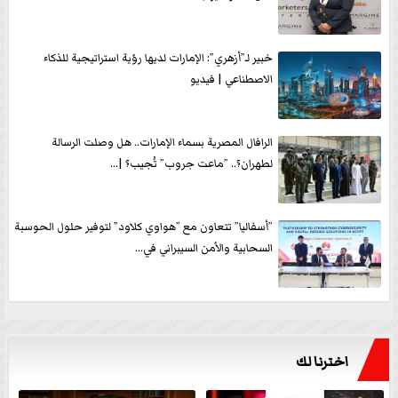
خبير لـ”أزهري”: الإمارات لديها رؤية استراتيجية للذكاء
الاصطناعي | فيديو
الرافال المصرية بسماء الإمارات.. هل وصلت الرسالة
لطهران؟.. ”ماعت جروب” تُجيب؟ |...
”أسفاليا” تتعاون مع ”هواوي كلاود” لتوفير حلول الحوسبة
السحابية والأمن السيبراني في...
اخترنا لك