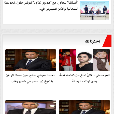
”أسفاليا” تتعاون مع ”هواوي كلاود” لتوفير حلول الحوسبة
السحابية والأمن السيبراني في...
اخترنا لك
تامر حسني… فنانٌ صَنَعَ من كفاحه قصةً
محمد مجدي صالح امين حماة الوطن
ومن تواضعه رسالةً
بالشيخ زايد مصر هي ضمير وقلب...