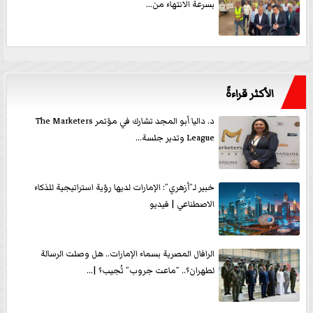
بسرعة الانتهاء من...
الأكثر قراءةً
د. داليا أبو المجد تشارك في مؤتمر The Marketers
League وتدير جلسة...
خبير لـ”أزهري”: الإمارات لديها رؤية استراتيجية للذكاء
الاصطناعي | فيديو
الرافال المصرية بسماء الإمارات.. هل وصلت الرسالة
لطهران؟.. ”ماعت جروب” تُجيب؟ |...