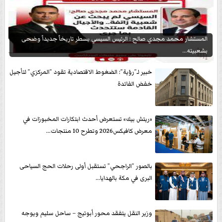
المستشار محمد مجدي صالح : الرئيس السيسي يسطر تاريخاً جديداً وضحى
بشعبيته...
خبير لـ”رؤية”: الضغوط الاقتصادية تقود ”المركزي” لتأجيل
خفض الفائدة
«ريتش بيك» تستعرض أحدث ابتكارات المخبوزات في
معرض كافيكس2026 وتطرح 10 منتجات...
بالصور ”الراجحي” تستقبل أولى رحلات الحج السياحى
البرى في مكة بالهدايا...
وزير النقل يتفقد محور أبوتيج – ساحل سليم ويوجه