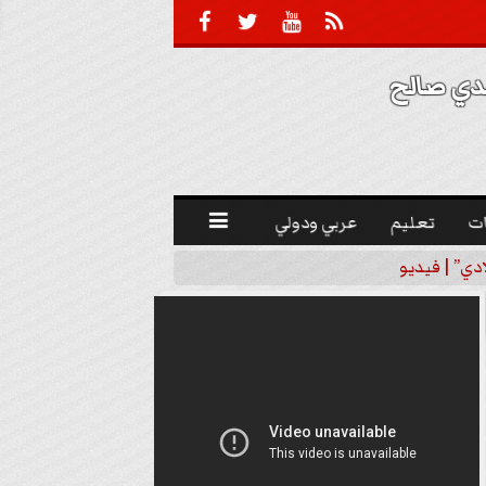





 صالح 
ت
تعليم
عربي ودولي

دي” | فيديو