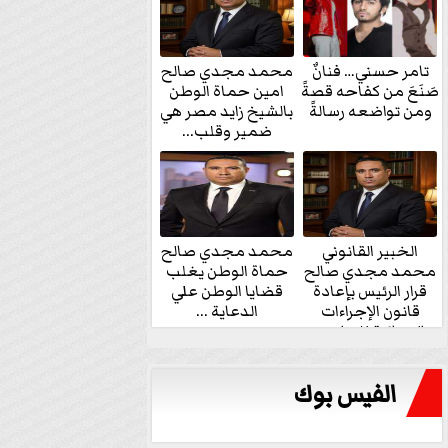
تامر حسني… فنانٌ
محمد مجدي صالح
صَنَعَ من كفاحه قصةً
امين حماة الوطن
ومن تواضعه رسالةً
بالشيخ زايد مصر هي
ضمير وقلب...
الخبير القانوني
محمد مجدي صالح
محمد مجدي صالح
حماة الوطن يغلب
قرار الرئيس بإعادة
قضايا الوطن علي
قانون الإجراءات
الدعاية ...
الجنائية للنواب...
الفيس بوك