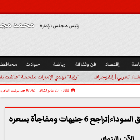
محمد مجدي
رئيس مجلس الإدارة
اسة
إقتصاد
فن وثقافة
رياضة
حوادث
محافظا
غناء العربي | إنفوجراف
”رؤية” تهدي الإمارات ملحمة ”عاشت بلا
الثلاثاء، 23 مايو 2023
07:42 صـ
بتوقيت القاهرة
هزة قوية تضرب الدولار بالسوق السوداء|تراجع 6 جنيهات ومفاجأة بسعره
الآن بالبنوك