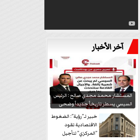
آخر الأخبار
المستشار محمد مجدي صالح : الرئيس
السيسي يسطر تاريخاً جديداً وضحى
بشعبيته...
خبير لـ”رؤية”: الضغوط
الاقتصادية تقود
”المركزي” لتأجيل