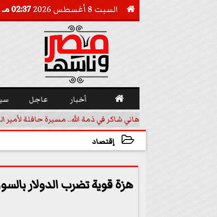
السبت 8 أغسطس 2026
02:37 مـ


أخبار
عاجل
سي
 تقليدية في مالي
هاني شاكر في ذمة الله.. مسيرة حافلة لأمير ال
إقتصاد
2023-05-23 07:42:32