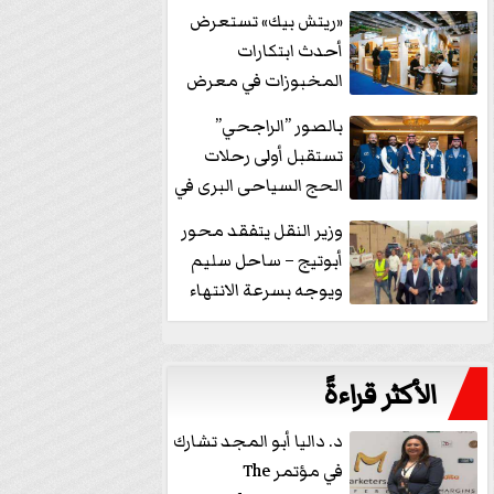
خفض الفائدة
«ريتش بيك» تستعرض
أحدث ابتكارات
المخبوزات في معرض
كافيكس2026 وتطرح 10
بالصور ”الراجحي”
منتجات...
تستقبل أولى رحلات
الحج السياحى البرى في
مكة بالهدايا...
وزير النقل يتفقد محور
أبوتيج – ساحل سليم
ويوجه بسرعة الانتهاء
من...
الأكثر قراءةً
د. داليا أبو المجد تشارك
في مؤتمر The