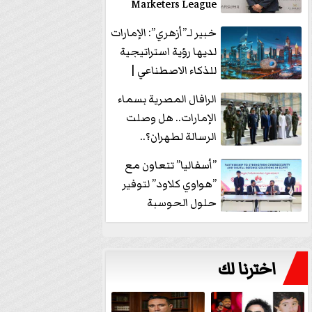
Marketers League
وتدير جلسة...
خبير لـ”أزهري”: الإمارات
لديها رؤية استراتيجية
للذكاء الاصطناعي |
فيديو
الرافال المصرية بسماء
الإمارات.. هل وصلت
الرسالة لطهران؟..
”ماعت جروب” تُجيب؟
”أسفاليا” تتعاون مع
|...
”هواوي كلاود” لتوفير
حلول الحوسبة
السحابية والأمن
السيبراني في...
اخترنا لك