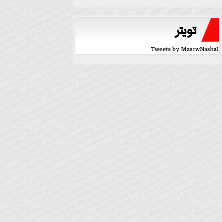
تويتر
Tweets by MasrwNasha1