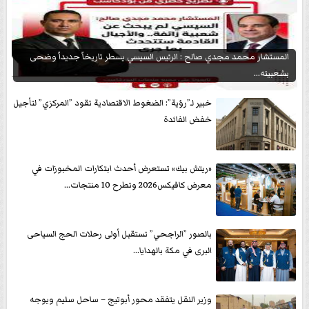
المستشار محمد مجدي صالح : الرئيس السيسي يسطر تاريخاً جديداً وضحى
بشعبيته...
خبير لـ”رؤية”: الضغوط الاقتصادية تقود ”المركزي” لتأجيل
خفض الفائدة
«ريتش بيك» تستعرض أحدث ابتكارات المخبوزات في
معرض كافيكس2026 وتطرح 10 منتجات...
بالصور ”الراجحي” تستقبل أولى رحلات الحج السياحى
البرى في مكة بالهدايا...
وزير النقل يتفقد محور أبوتيج – ساحل سليم ويوجه