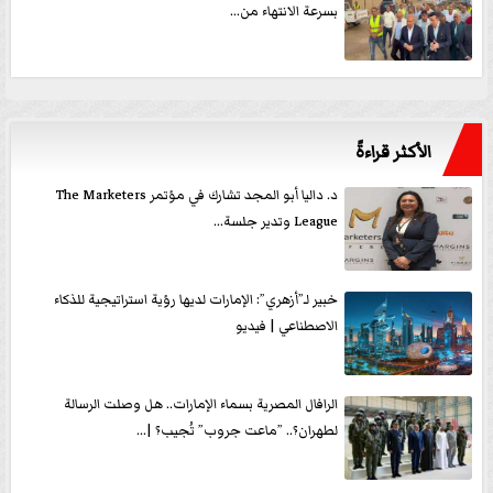
بسرعة الانتهاء من...
الأكثر قراءةً
د. داليا أبو المجد تشارك في مؤتمر The Marketers
League وتدير جلسة...
خبير لـ”أزهري”: الإمارات لديها رؤية استراتيجية للذكاء
الاصطناعي | فيديو
الرافال المصرية بسماء الإمارات.. هل وصلت الرسالة
لطهران؟.. ”ماعت جروب” تُجيب؟ |...