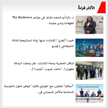
الأكثر قراءةً
د. داليا أبو المجد تشارك في مؤتمر The Marketers
League وتدير جلسة...
خبير لـ”أزهري”: الإمارات لديها رؤية استراتيجية للذكاء
الاصطناعي | فيديو
الرافال المصرية بسماء الإمارات.. هل وصلت الرسالة
لطهران؟.. ”ماعت جروب” تُجيب؟ |...
”أسفاليا” تتعاون مع ”هواوي كلاود” لتوفير حلول الحوسبة
السحابية والأمن السيبراني في...