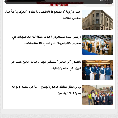
بشعبيته...
خبير لـ”رؤية”: الضغوط الاقتصادية تقود ”المركزي” لتأجيل
خفض الفائدة
«ريتش بيك» تستعرض أحدث ابتكارات المخبوزات في
معرض كافيكس2026 وتطرح 10 منتجات...
بالصور ”الراجحي” تستقبل أولى رحلات الحج السياحى
البرى في مكة بالهدايا...
وزير النقل يتفقد محور أبوتيج – ساحل سليم ويوجه
بسرعة الانتهاء من...