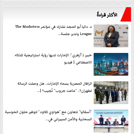
الأكثر قراءةً
د. داليا أبو المجد تشارك في مؤتمر The Marketers
League وتدير جلسة...
خبير لـ”أزهري”: الإمارات لديها رؤية استراتيجية للذكاء
الاصطناعي | فيديو
الرافال المصرية بسماء الإمارات.. هل وصلت الرسالة
لطهران؟.. ”ماعت جروب” تُجيب؟ |...
”أسفاليا” تتعاون مع ”هواوي كلاود” لتوفير حلول الحوسبة
السحابية والأمن السيبراني في...