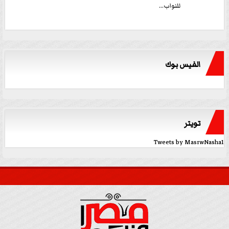
للنواب...
الفيس بوك
تويتر
Tweets by MasrwNasha1