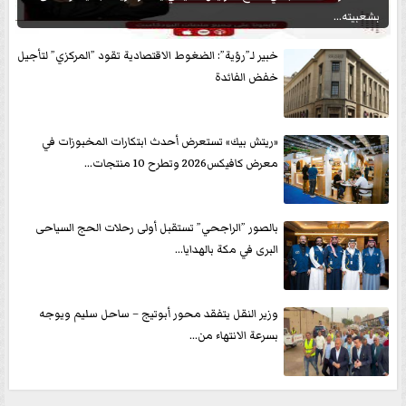
بشعبيته...
خبير لـ”رؤية”: الضغوط الاقتصادية تقود ”المركزي” لتأجيل
خفض الفائدة
«ريتش بيك» تستعرض أحدث ابتكارات المخبوزات في
معرض كافيكس2026 وتطرح 10 منتجات...
بالصور ”الراجحي” تستقبل أولى رحلات الحج السياحى
البرى في مكة بالهدايا...
وزير النقل يتفقد محور أبوتيج – ساحل سليم ويوجه
بسرعة الانتهاء من...