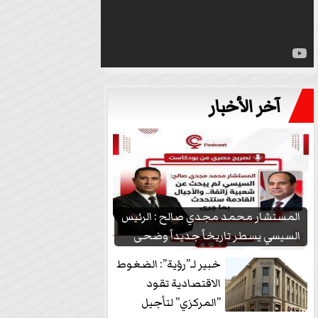
آخر الأخبار
المستشار محمد مجدي صالح : الرئيس
السيسي يسطر تاريخاً جديداً وضحى
بشعبيته...
خبير لـ”رؤية”: الضغوط
الاقتصادية تقود
”المركزي” لتأجيل