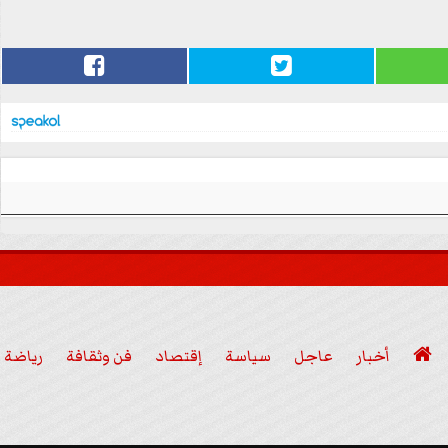

أخبار
عاجل
سياسة
إقتصاد
فن وثقافة
رياضة
عربي ودولي
