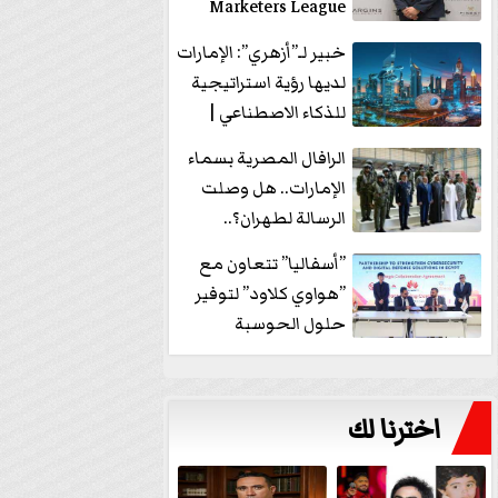
Marketers League
وتدير جلسة...
خبير لـ”أزهري”: الإمارات
لديها رؤية استراتيجية
للذكاء الاصطناعي |
فيديو
الرافال المصرية بسماء
الإمارات.. هل وصلت
الرسالة لطهران؟..
”ماعت جروب” تُجيب؟
”أسفاليا” تتعاون مع
|...
”هواوي كلاود” لتوفير
حلول الحوسبة
السحابية والأمن
السيبراني في...
اخترنا لك