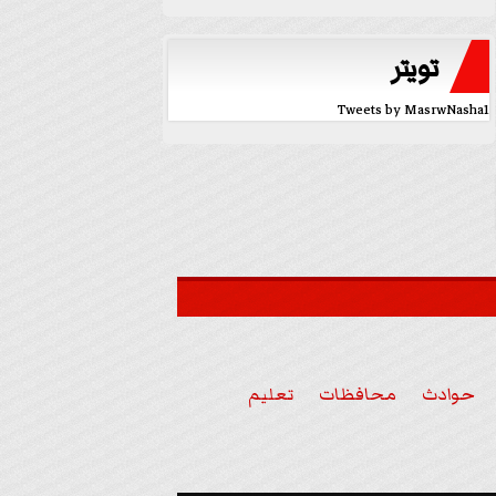
تويتر
Tweets by MasrwNasha1
حوادث
محافظات
تعليم