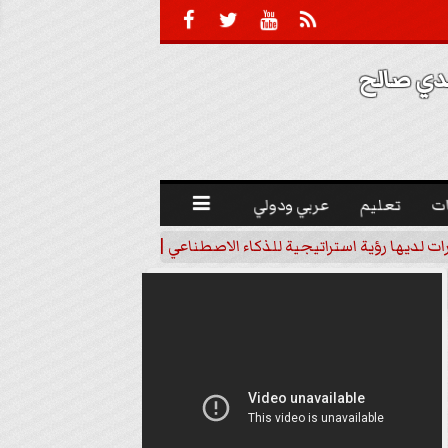





 صالح 
ت
تعليم
عربي ودولي

رات لديها رؤية استراتيجية للذكاء الاصطناعي | فيديو
خبير اقتصاد