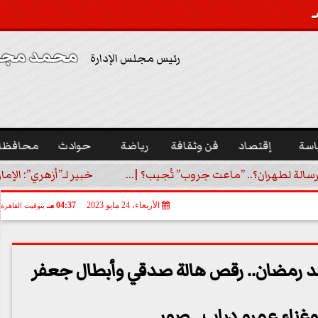
محمد مجدي
رئيس مجلس الإدارة
اسة
إقتصاد
فن وثقافة
رياضة
حوادث
محافظا
رسالة لطهران؟.. ”ماعت جروب” تُجيب؟ |...
خبير لـ”أزهري”: الإما
الأربعاء، 24 مايو 2023
04:37 مـ
بتوقيت القاهرة
مد رمضان.. رقص هالة صدقي وأبطال جعفر
غناء عمرو دياب.. صور