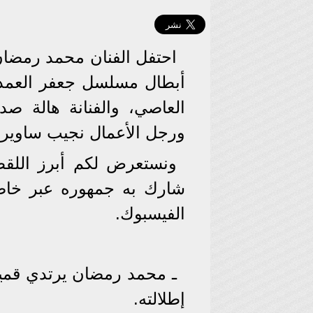
أبطال مسلسل جعفر العمدة 
العاصي، والفنانة هالة ص
ورجل الأعمال نجيب ساوير
ونستعرض لكم أبرز اللق
شارك به جمهوره عبر خا
الفيسبوك.
ـ محمد رمضان يرتدي قميصًا
إطلالته.