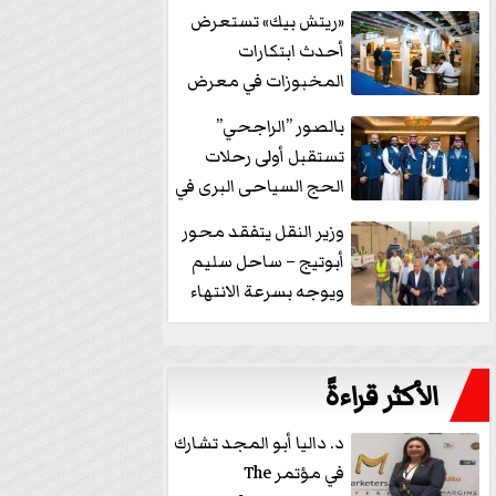
خفض الفائدة
«ريتش بيك» تستعرض
أحدث ابتكارات
المخبوزات في معرض
كافيكس2026 وتطرح 10
بالصور ”الراجحي”
منتجات...
تستقبل أولى رحلات
الحج السياحى البرى في
مكة بالهدايا...
وزير النقل يتفقد محور
أبوتيج – ساحل سليم
ويوجه بسرعة الانتهاء
من...
الأكثر قراءةً
د. داليا أبو المجد تشارك
في مؤتمر The