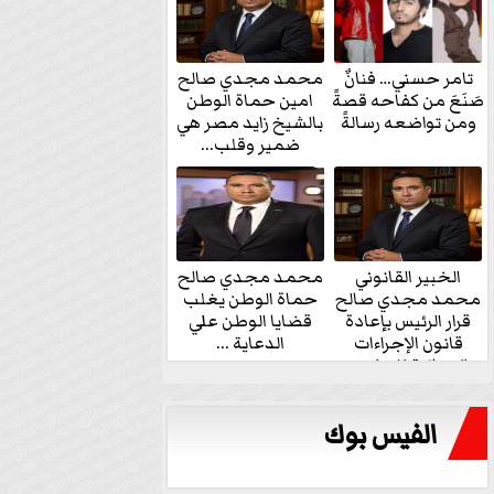
تامر حسني… فنانٌ
محمد مجدي صالح
صَنَعَ من كفاحه قصةً
امين حماة الوطن
ومن تواضعه رسالةً
بالشيخ زايد مصر هي
ضمير وقلب...
الخبير القانوني
محمد مجدي صالح
محمد مجدي صالح
حماة الوطن يغلب
قرار الرئيس بإعادة
قضايا الوطن علي
قانون الإجراءات
الدعاية ...
الجنائية للنواب...
الفيس بوك