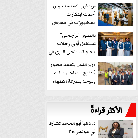
خفض الفائدة
«ريتش بيك» تستعرض
أحدث ابتكارات
المخبوزات في معرض
كافيكس2026 وتطرح 10
بالصور ”الراجحي”
منتجات...
تستقبل أولى رحلات
الحج السياحى البرى في
مكة بالهدايا...
وزير النقل يتفقد محور
أبوتيج – ساحل سليم
ويوجه بسرعة الانتهاء
من...
الأكثر قراءةً
د. داليا أبو المجد تشارك
في مؤتمر The