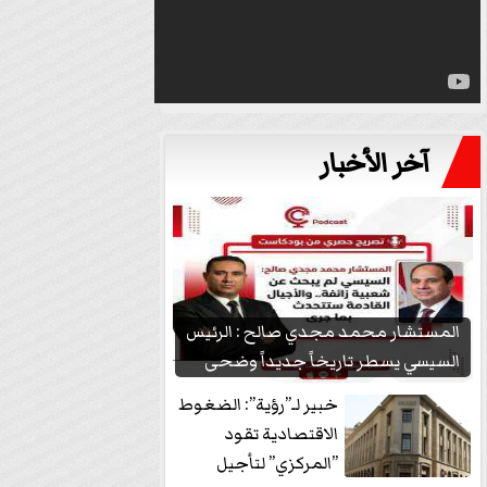
آخر الأخبار
المستشار محمد مجدي صالح : الرئيس
السيسي يسطر تاريخاً جديداً وضحى
بشعبيته...
خبير لـ”رؤية”: الضغوط
الاقتصادية تقود
”المركزي” لتأجيل