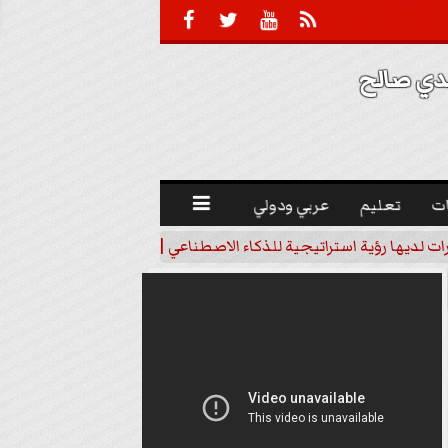





 صالح 
ت
تعليم
عربي ودولي

رات لديها رؤية استراتيجية للذكاء الاصطناعي | فيديو
خبير اقتصاد