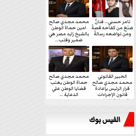
تامر حسني… فنانٌ
محمد مجدي صالح
صَنَعَ من كفاحه قصةً
امين حماة الوطن
ومن تواضعه رسالةً
بالشيخ زايد مصر هي
ضمير وقلب...
الخبير القانوني
محمد مجدي صالح
محمد مجدي صالح
حماة الوطن يغلب
قرار الرئيس بإعادة
قضايا الوطن علي
قانون الإجراءات
الدعاية ...
الجنائية للنواب...
الفيس بوك