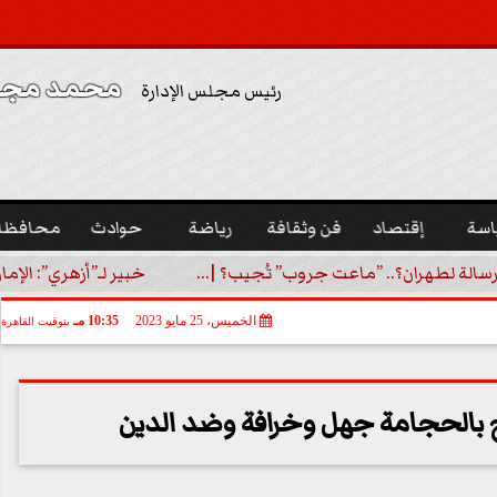
محمد مجدي
رئيس مجلس الإدارة
اسة
إقتصاد
فن وثقافة
رياضة
حوادث
محافظا
رسالة لطهران؟.. ”ماعت جروب” تُجيب؟ |...
خبير لـ”أزهري”: الإما
الخميس، 25 مايو 2023
10:35 مـ
بتوقيت القاهرة
ج بالحجامة جهل وخرافة وضد الدين