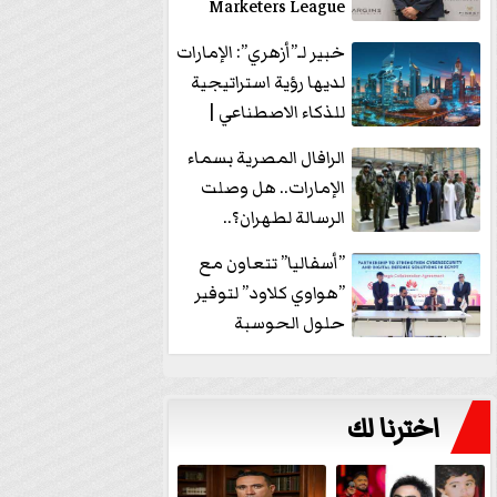
Marketers League
وتدير جلسة...
خبير لـ”أزهري”: الإمارات
لديها رؤية استراتيجية
للذكاء الاصطناعي |
فيديو
الرافال المصرية بسماء
الإمارات.. هل وصلت
الرسالة لطهران؟..
”ماعت جروب” تُجيب؟
”أسفاليا” تتعاون مع
|...
”هواوي كلاود” لتوفير
حلول الحوسبة
السحابية والأمن
السيبراني في...
اخترنا لك