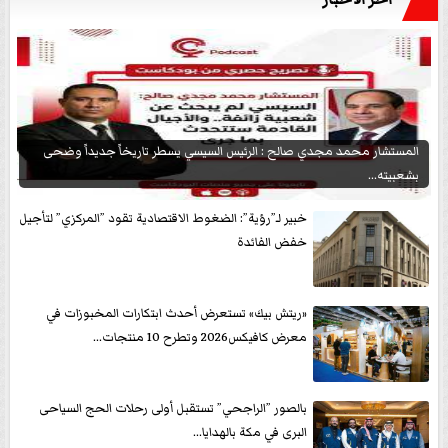
المستشار محمد مجدي صالح : الرئيس السيسي يسطر تاريخاً جديداً وضحى
بشعبيته...
خبير لـ”رؤية”: الضغوط الاقتصادية تقود ”المركزي” لتأجيل
خفض الفائدة
«ريتش بيك» تستعرض أحدث ابتكارات المخبوزات في
معرض كافيكس2026 وتطرح 10 منتجات...
بالصور ”الراجحي” تستقبل أولى رحلات الحج السياحى
البرى في مكة بالهدايا...