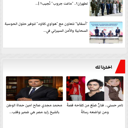
لطهران؟.. ”ماعت جروب” تُجيب؟ |...
”أسفاليا” تتعاون مع ”هواوي كلاود” لتوفير حلول الحوسبة
السحابية والأمن السيبراني في...
اخترنا لك
تامر حسني… فنانٌ صَنَعَ من كفاحه قصةً
محمد مجدي صالح امين حماة الوطن
ومن تواضعه رسالةً
بالشيخ زايد مصر هي ضمير وقلب...