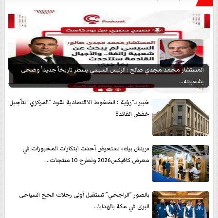
المستشار محمد مجدي صالح : الرئيس السيسي يسطر تاريخاً جديداً وضحى
بشعبيته...
خبير لـ”رؤية”: الضغوط الاقتصادية تقود ”المركزي” لتأجيل
خفض الفائدة
«ريتش بيك» تستعرض أحدث ابتكارات المخبوزات في
معرض كافيكس2026 وتطرح 10 منتجات...
بالصور ”الراجحي” تستقبل أولى رحلات الحج السياحى
البرى في مكة بالهدايا...