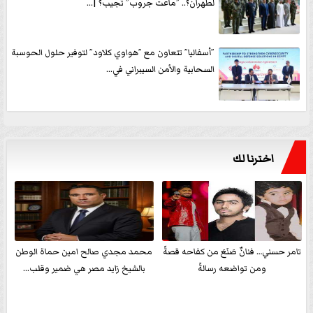
لطهران؟.. ”ماعت جروب” تُجيب؟ |...
”أسفاليا” تتعاون مع ”هواوي كلاود” لتوفير حلول الحوسبة
السحابية والأمن السيبراني في...
اخترنا لك
تامر حسني… فنانٌ صَنَعَ من كفاحه قصةً
محمد مجدي صالح امين حماة الوطن
ومن تواضعه رسالةً
بالشيخ زايد مصر هي ضمير وقلب...