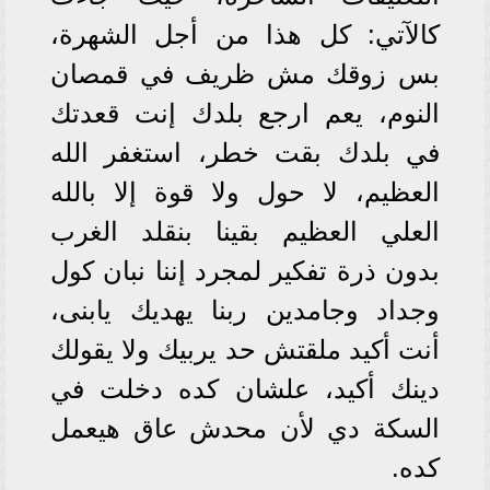
كالآتي: كل هذا من أجل الشهرة،
بس زوقك مش ظريف في قمصان
النوم، يعم ارجع بلدك إنت قعدتك
في بلدك بقت خطر، استغفر الله
العظيم، لا حول ولا قوة إلا بالله
العلي العظيم بقينا بنقلد الغرب
بدون ذرة تفكير لمجرد إننا نبان كول
وجداد وجامدين ربنا يهديك يابنى،
أنت أكيد ملقتش حد يربيك ولا يقولك
دينك أكيد، علشان كده دخلت في
السكة دي لأن محدش عاق هيعمل
كده.