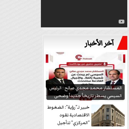
آخر الأخبار
المستشار محمد مجدي صالح : الرئيس
السيسي يسطر تاريخاً جديداً وضحى
بشعبيته...
خبير لـ”رؤية”: الضغوط
الاقتصادية تقود
”المركزي” لتأجيل