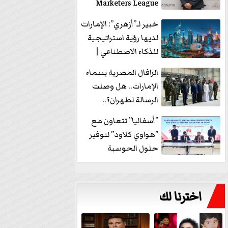
Marketers League
وتدير جلسة...
خبير لـ”أزهري”: الإمارات
لديها رؤية استراتيجية
للذكاء الاصطناعي |
فيديو
الرافال المصرية بسماء
الإمارات.. هل وصلت
الرسالة لطهران؟..
”ماعت جروب” تُجيب؟
”أسفاليا” تتعاون مع
|...
”هواوي كلاود” لتوفير
حلول الحوسبة
السحابية والأمن
السيبراني في...
اخترنا لك