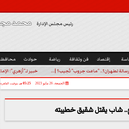
محمد مجدي
رئيس مجلس الإدارة
اسة
إقتصاد
فن وثقافة
رياضة
حوادث
محافظا
رسالة لطهران؟.. ”ماعت جروب” تُجيب؟ |...
خبير لـ”أزهري”: الإما
الجمعة، 26 مايو 2023
05:25 مـ
بتوقيت القاهرة
. شاب يقتل شقيق خطيبته