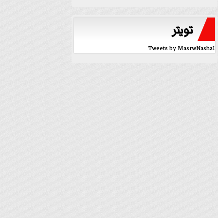
تويتر
Tweets by MasrwNasha1