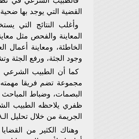
فالطبيب الشرعي في نظر 
القضية التي يوجد بها ضحية س
وأغلب النتائج التي يست
المعاينة والفحص مثل معاي
الخاطئة، ومعاينة أعمال ا
وجود الجثة، ورفع الجثة وتشر
كما أن الطبيب الشرعي 
مجموعة تضم فريقا مهمته
البصمات، وضباط المباحث و
ظفري يلاحظه الطبيب الش
الجريمة من خلال تحليل الـDNA أو بقعة دم.
وهناك الكثير من القضايا