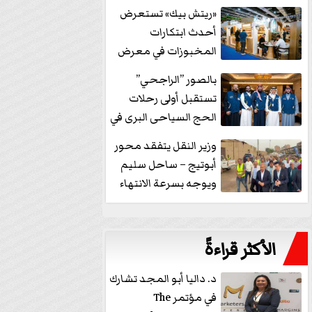
خفض الفائدة
«ريتش بيك» تستعرض
أحدث ابتكارات
المخبوزات في معرض
كافيكس2026 وتطرح 10
بالصور ”الراجحي”
منتجات...
تستقبل أولى رحلات
الحج السياحى البرى في
مكة بالهدايا...
وزير النقل يتفقد محور
أبوتيج – ساحل سليم
ويوجه بسرعة الانتهاء
من...
الأكثر قراءةً
د. داليا أبو المجد تشارك
في مؤتمر The