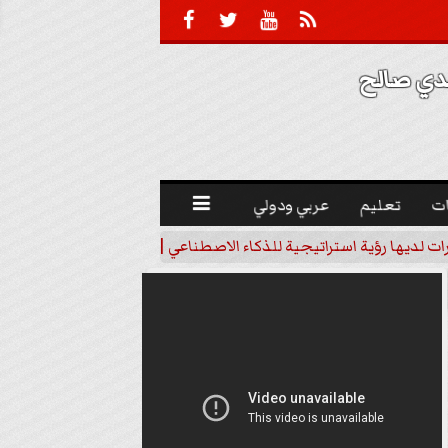





 صالح 
ت
تعليم
عربي ودولي

رات لديها رؤية استراتيجية للذكاء الاصطناعي | فيديو
خبير اقتصاد