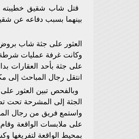
قتل شاب شقيق خطيبته ش
بينهما بسبب دفاعه عن شقيق
العثور على جثة شاب بروض
وكانت غرفة عمليات شرطة الن
على جثة بأحد العقارات بد
انتقل رجال المباحث إلى مكا
وبالفحص تبين العثور على
الجثة إلى المشرحة تحت تصر
واستمع فريق من رجال المب
على ملابسات الواقعة وقام 
بمحيط الواقعة لتفريغها وك