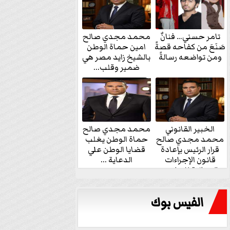
تامر حسني… فنانٌ
محمد مجدي صالح
صَنَعَ من كفاحه قصةً
امين حماة الوطن
ومن تواضعه رسالةً
بالشيخ زايد مصر هي
ضمير وقلب...
الخبير القانوني
محمد مجدي صالح
محمد مجدي صالح
حماة الوطن يغلب
قرار الرئيس بإعادة
قضايا الوطن علي
قانون الإجراءات
الدعاية ...
الجنائية للنواب...
الفيس بوك