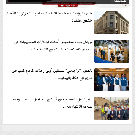
بشعبيته...
خبير لـ”رؤية”: الضغوط الاقتصادية تقود ”المركزي” لتأجيل
خفض الفائدة
«ريتش بيك» تستعرض أحدث ابتكارات المخبوزات في
معرض كافيكس2026 وتطرح 10 منتجات...
بالصور ”الراجحي” تستقبل أولى رحلات الحج السياحى
البرى في مكة بالهدايا...
وزير النقل يتفقد محور أبوتيج – ساحل سليم ويوجه
بسرعة الانتهاء من...