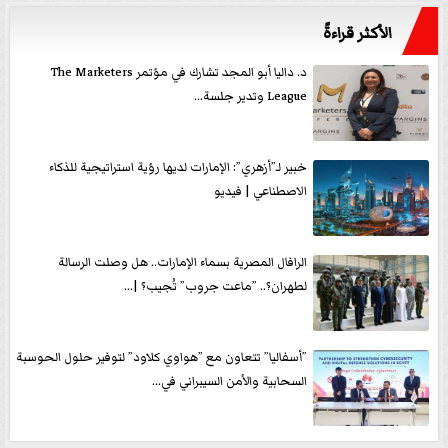
الأكثر قراءةً
د. داليا أبو المجد تشارك في مؤتمر The Marketers
League وتدير جلسة...
خبير لـ”أزهري”: الإمارات لديها رؤية استراتيجية للذكاء
الاصطناعي | فيديو
الرافال المصرية بسماء الإمارات.. هل وصلت الرسالة
لطهران؟.. ”ماعت جروب” تُجيب؟ |...
”أسفاليا” تتعاون مع ”هواوي كلاود” لتوفير حلول الحوسبة
السحابية والأمن السيبراني في...