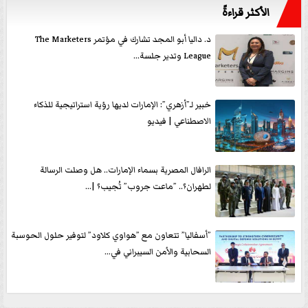
الأكثر قراءةً
د. داليا أبو المجد تشارك في مؤتمر The Marketers
League وتدير جلسة...
خبير لـ”أزهري”: الإمارات لديها رؤية استراتيجية للذكاء
الاصطناعي | فيديو
الرافال المصرية بسماء الإمارات.. هل وصلت الرسالة
لطهران؟.. ”ماعت جروب” تُجيب؟ |...
”أسفاليا” تتعاون مع ”هواوي كلاود” لتوفير حلول الحوسبة
السحابية والأمن السيبراني في...