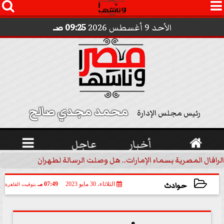




الأحد 9 أغسطس 2026
09:25 صـ
محمد مجدي صالح 
رئيس مجلس الإدارة

أخبار
عاجل

الرافال المصرية بسماء الإمارات.. هل وصلت الرسالة لطهران؟.. ”ماعت ج
حوادث
الثلاثاء، 30 مايو 2023
07:49 مـ
بتوقيت القاهرة
2023-05-30 19:49:26