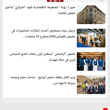
خبير لـ”رؤية”: الضغوط الاقتصادية تقود ”المركزي” لتأجيل
خفض الفائدة
«ريتش بيك» تستعرض أحدث ابتكارات المخبوزات في
معرض كافيكس2026 وتطرح 10 منتجات...
بالصور ”الراجحي” تستقبل أولى رحلات الحج السياحى
البرى في مكة بالهدايا...
وزير النقل يتفقد محور أبوتيج – ساحل سليم ويوجه
بسرعة الانتهاء من...