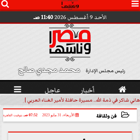




الأحد 9 أغسطس 2026
11:40 صـ
محمد مجدي صالح 
رئيس مجلس الإدارة

أخبار
عاجل

هاني شاكر في ذمة الله.. مسيرة حافلة لأمير الغناء العربي | إنفوجراف
فن وثقافة
الأربعاء، 31 مايو 2023
07:52 صـ
بتوقيت القاهرة
2023-05-31 07:52:45