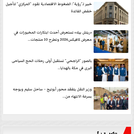
خبير لـ”رؤية”: الضغوط الاقتصادية تقود ”المركزي” لتأجيل
خفض الفائدة
«ريتش بيك» تستعرض أحدث ابتكارات المخبوزات في
معرض كافيكس2026 وتطرح 10 منتجات...
بالصور ”الراجحي” تستقبل أولى رحلات الحج السياحى
البرى في مكة بالهدايا...
وزير النقل يتفقد محور أبوتيج – ساحل سليم ويوجه
بسرعة الانتهاء من...