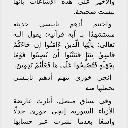
والأخير على هذه الإشاعات بأنها
ليست صحيحة.
واختتم أدهم نابلسي حديثه
مستشهدًا بـ آية قرآنية: يقول الله
تعالى: يَأَيُّهَا الَّذِينَ ءَامَنُوا إِن جَاءَكُمْ
فَاسِقُ بِنَبَإٍ فَتَبَيَّنُوا أَن تُصِيبُوا قَوْمًا
بِجَهَلَةٍ فَتُصْبِحُوا عَلَىٰ مَا فَعَلْتُمْ نَدِمِينَ.
إنجي خوري تتهم أدهم نابلسي
بحملها منه
وفي سياق متصل، أثارت عارضة
الأزياء السورية إنجي خوري جدلًا
واسعًَا بعدما نشرت عبر حسابها