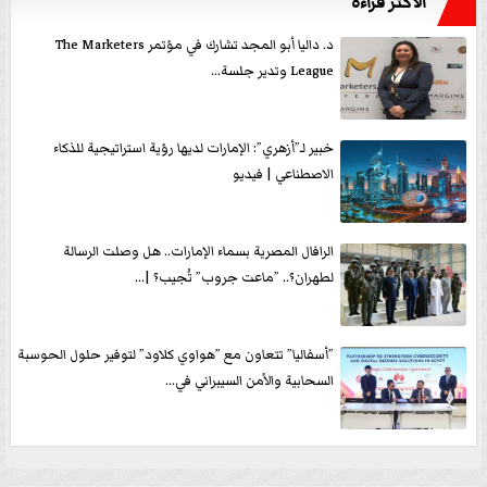
الأكثر قراءةً
د. داليا أبو المجد تشارك في مؤتمر The Marketers
League وتدير جلسة...
خبير لـ”أزهري”: الإمارات لديها رؤية استراتيجية للذكاء
الاصطناعي | فيديو
الرافال المصرية بسماء الإمارات.. هل وصلت الرسالة
لطهران؟.. ”ماعت جروب” تُجيب؟ |...
”أسفاليا” تتعاون مع ”هواوي كلاود” لتوفير حلول الحوسبة
السحابية والأمن السيبراني في...