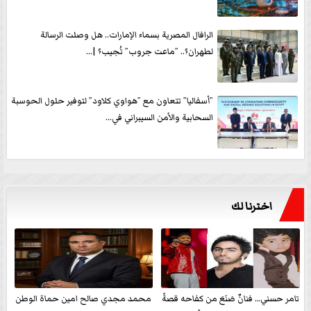
الرافال المصرية بسماء الإمارات.. هل وصلت الرسالة
لطهران؟.. ”ماعت جروب” تُجيب؟ |...
”أسفاليا” تتعاون مع ”هواوي كلاود” لتوفير حلول الحوسبة
السحابية والأمن السيبراني في...
اخترنا لك
تامر حسني… فنانٌ صَنَعَ من كفاحه قصةً
محمد مجدي صالح امين حماة الوطن