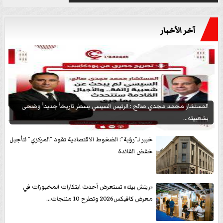
آخر الأخبار
المستشار محمد مجدي صالح : الرئيس السيسي يسطر تاريخاً جديداً وضحى
بشعبيته...
خبير لـ”رؤية”: الضغوط الاقتصادية تقود ”المركزي” لتأجيل
خفض الفائدة
«ريتش بيك» تستعرض أحدث ابتكارات المخبوزات في
معرض كافيكس2026 وتطرح 10 منتجات...