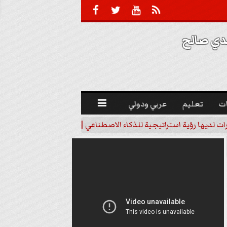





 صالح 
ت
تعليم
عربي ودولي

رات لديها رؤية استراتيجية للذكاء الاصطناعي | فيديو
خبير اقتصاد