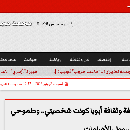
محمد مجدي
رئيس مجلس الإدارة
اسة
إقتصاد
فن وثقافة
رياضة
حوادث
محافظا
رسالة لطهران؟.. ”ماعت جروب” تُجيب؟ |...
خبير لـ”أزهري”: الإما
السبت، 3 يونيو 2023
12:57 مـ
بتوقيت القاهرة
ة وثقافة أبويا كونت شخصيتي.. وطموحي
بوط بالأهرامات