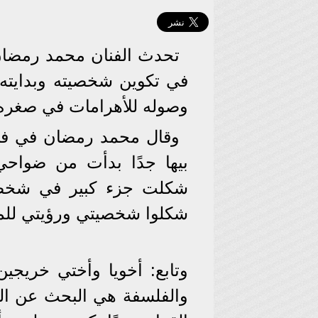
تحدث الفنان محمد رمضان
في تكوين شخصيته وبدايته 
وصوله للأهرامات في صغره
وقال محمد رمضان في في 
بيها جدًا بدأت من ضواحي 
شكلت جزء كبير في شخصيت
شكلوا شخصيتي ورؤيتي للم
وتابع: أخويا وأختي خريجي
والفلسفة هي البحث عن الح