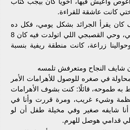
 أغوص وأعيش فيها، أخويا كان بيجب كتاب
ختي كانت عاشقة للقراءة.
 كان يقرأ الجرائد بشكل يومي، فكل ده
شكل جزء كبير في شخصيتي، وحي القصبجي اللي اتولدت فيه كان 8
والينا زراعة، كانت منطقة ريفية بنسبة
 شايف النجاح ومتعرفش تلمسه
ولة في صغره للوصول للأهرامات الأمر
 به طموحه، قائلًا: كنت بشوف الأهرامات
ظمة وشيء غريب، ومرة قررت وأنا في
 أنا شايفه صغير وفي مخيلة طفل أن لو
ي قدامي هوصل للهرم.