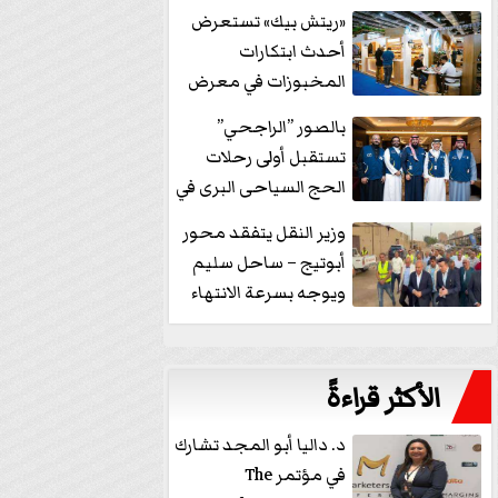
خفض الفائدة
«ريتش بيك» تستعرض
أحدث ابتكارات
المخبوزات في معرض
كافيكس2026 وتطرح 10
بالصور ”الراجحي”
منتجات...
تستقبل أولى رحلات
الحج السياحى البرى في
مكة بالهدايا...
وزير النقل يتفقد محور
أبوتيج – ساحل سليم
ويوجه بسرعة الانتهاء
من...
الأكثر قراءةً
د. داليا أبو المجد تشارك
في مؤتمر The