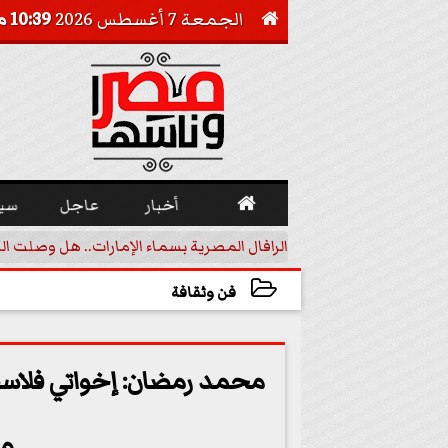
الجمعة 7 أغسطس 2026
10:39 مـ


أخبار
عاجل
سي
أجيل خفض الفائدة
الرافال المصرية بسماء الإمارات.. هل وصلت ال
فن وثقافة
2023-06-03 12:57:14
محمد رمضان: إخواتي فلاسف
مر