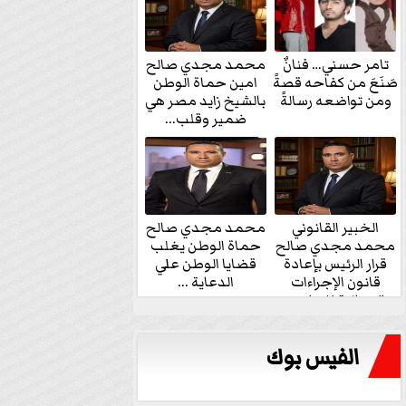
تامر حسني… فنانٌ
محمد مجدي صالح
صَنَعَ من كفاحه قصةً
امين حماة الوطن
ومن تواضعه رسالةً
بالشيخ زايد مصر هي
ضمير وقلب...
الخبير القانوني
محمد مجدي صالح
محمد مجدي صالح
حماة الوطن يغلب
قرار الرئيس بإعادة
قضايا الوطن علي
قانون الإجراءات
الدعاية ...
الجنائية للنواب...
الفيس بوك