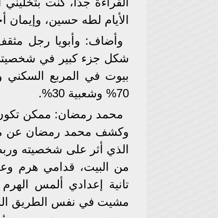
القراءة جدًا، كنت بتخليني
الأيام لطه حسين، وإيمان أ
وأضاف: وأبويا رجل مثقف
بيوت في المربع السكني وح
70% وشعبية 30%.
محمد رمضان: ممكن تكون
وكشف محمد رمضان عن محا
الذي أثر على شخصيته وربط
من البيت، قدامي هرم وع
تانية إعدادي ألمس الهرم
مشيت في نفس الطريق الل