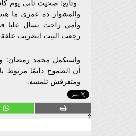
وتابع: صحيت تاني يوم كأ
والمشوار ده عمري ما هنسا
وأمي راحت تسأل عليا في
رجعت البيت اتضربت علقة ج
واستكمل محمد رمضان: وف
أن الطموح دايمًا مربوط ب
ومتعرفش تلمسه.
⇧