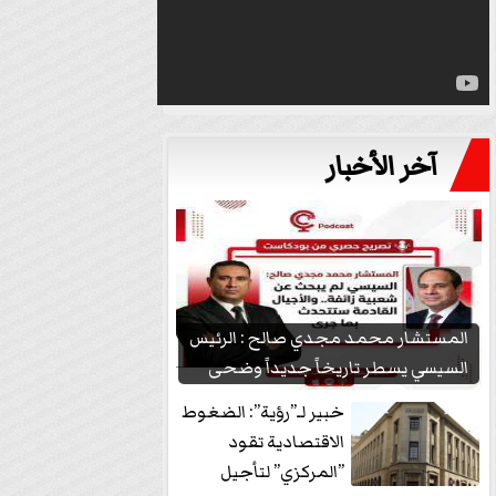
آخر الأخبار
المستشار محمد مجدي صالح : الرئيس
السيسي يسطر تاريخاً جديداً وضحى
بشعبيته...
خبير لـ”رؤية”: الضغوط
الاقتصادية تقود
”المركزي” لتأجيل