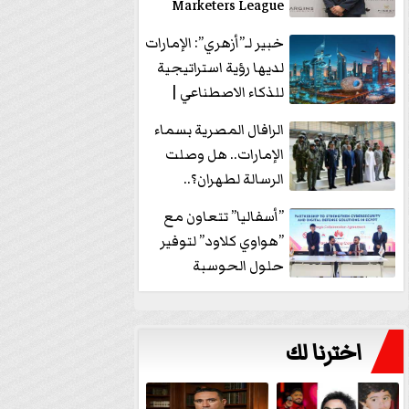
Marketers League
وتدير جلسة...
خبير لـ”أزهري”: الإمارات
لديها رؤية استراتيجية
للذكاء الاصطناعي |
فيديو
الرافال المصرية بسماء
الإمارات.. هل وصلت
الرسالة لطهران؟..
”ماعت جروب” تُجيب؟
”أسفاليا” تتعاون مع
|...
”هواوي كلاود” لتوفير
حلول الحوسبة
السحابية والأمن
السيبراني في...
اخترنا لك