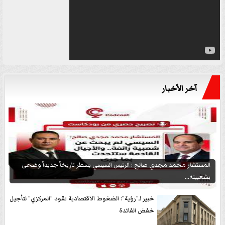
آخر الأخبار
المستشار محمد مجدي صالح : الرئيس السيسي يسطر تاريخاً جديداً وضحى
بشعبيته...
خبير لـ”رؤية”: الضغوط الاقتصادية تقود ”المركزي” لتأجيل
خفض الفائدة