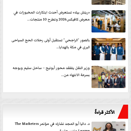
«ريتش بيك» تستعرض أحدث ابتكارات المخبوزات في
معرض كافيكس2026 وتطرح 10 منتجات...
بالصور ”الراجحي” تستقبل أولى رحلات الحج السياحى
البرى في مكة بالهدايا...
وزير النقل يتفقد محور أبوتيج – ساحل سليم ويوجه
بسرعة الانتهاء من...
الأكثر قراءةً
د. داليا أبو المجد تشارك في مؤتمر The Marketers
League وتدير جلسة...