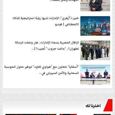
خبير لـ”أزهري”: الإمارات لديها رؤية استراتيجية للذكاء
الاصطناعي | فيديو
الرافال المصرية بسماء الإمارات.. هل وصلت الرسالة
لطهران؟.. ”ماعت جروب” تُجيب؟ |...
”أسفاليا” تتعاون مع ”هواوي كلاود” لتوفير حلول الحوسبة
السحابية والأمن السيبراني في...
اخترنا لك