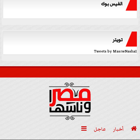
الفيس بوك
تويتر
Tweets by MasrwNasha1

أخبار
عاجل
