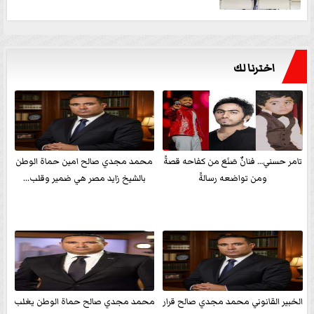
اخترنا لك
تامر حسني… فنانٌ صَنَعَ من كفاحه قصةً
محمد مجدي صالح امين حماة الوطن
ومن تواضعه رسالةً
بالشيخ زايد مصر هي ضمير وقلب...
الخبير القانوني محمد مجدي صالح قرار
محمد مجدي صالح حماة الوطن يغلب