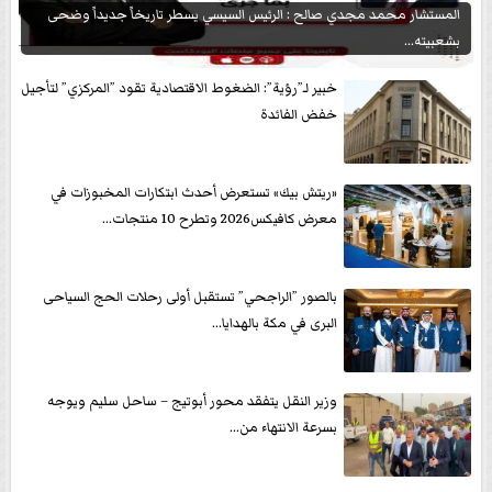
المستشار محمد مجدي صالح : الرئيس السيسي يسطر تاريخاً جديداً وضحى
بشعبيته...
خبير لـ”رؤية”: الضغوط الاقتصادية تقود ”المركزي” لتأجيل
خفض الفائدة
«ريتش بيك» تستعرض أحدث ابتكارات المخبوزات في
معرض كافيكس2026 وتطرح 10 منتجات...
بالصور ”الراجحي” تستقبل أولى رحلات الحج السياحى
البرى في مكة بالهدايا...
وزير النقل يتفقد محور أبوتيج – ساحل سليم ويوجه
بسرعة الانتهاء من...