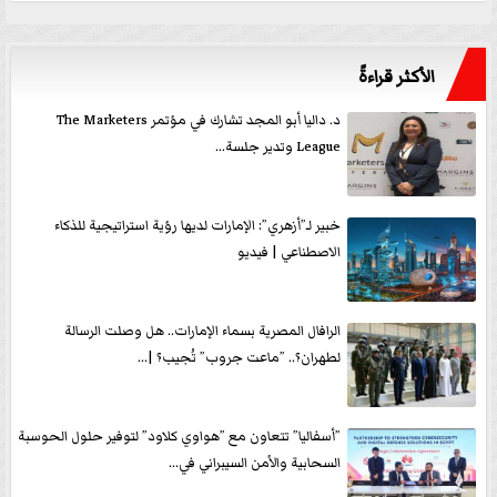
الأكثر قراءةً
د. داليا أبو المجد تشارك في مؤتمر The Marketers
League وتدير جلسة...
خبير لـ”أزهري”: الإمارات لديها رؤية استراتيجية للذكاء
الاصطناعي | فيديو
الرافال المصرية بسماء الإمارات.. هل وصلت الرسالة
لطهران؟.. ”ماعت جروب” تُجيب؟ |...
”أسفاليا” تتعاون مع ”هواوي كلاود” لتوفير حلول الحوسبة
السحابية والأمن السيبراني في...