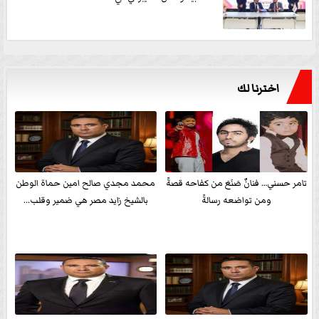
اخترنا لك
تامر حسني… فنانٌ صَنَعَ من كفاحه قصةً
محمد مجدي صالح امين حماة الوطن
ومن تواضعه رسالةً
بالشيخ زايد مصر هي ضمير وقلب...