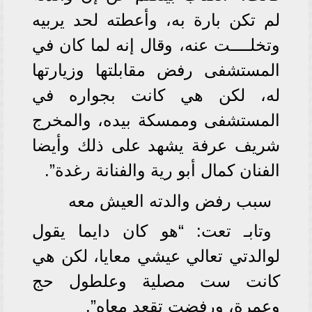
لم تكن بارة به، وأعطته لحد يربيه
وتخلــــت عنه، وقال إنه لما كان في
المستشفى رفض مقابلتها وزيارتها
له، لكن هي كانت بجواره في
المستشفى وممسكة بيده، والمخرج
شريف عرفة يشهد على ذلك وأيضا
الفنان كمال أبو رية والفنانة رغدة”.
سبب رفض والدته العيش معه
وتابـ تعت: “هو كان دايما يقول
لوالدتي تعالي عيشي معايا، لكن هي
كانت ست مصلية وعلطول حج
وعمرة، ورفضت تقعد معاه”.