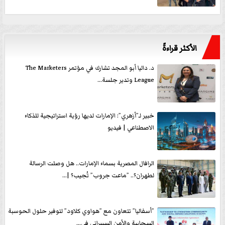
الأكثر قراءةً
د. داليا أبو المجد تشارك في مؤتمر The Marketers
League وتدير جلسة...
خبير لـ”أزهري”: الإمارات لديها رؤية استراتيجية للذكاء
الاصطناعي | فيديو
الرافال المصرية بسماء الإمارات.. هل وصلت الرسالة
لطهران؟.. ”ماعت جروب” تُجيب؟ |...
”أسفاليا” تتعاون مع ”هواوي كلاود” لتوفير حلول الحوسبة
السحابية والأمن السيبراني في...