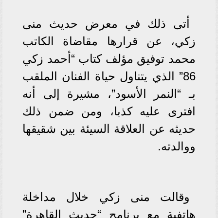
أتى ذلك في معرض حديث منى
زكي، عن قرارها مقاضاة الكاتب
محمد توفيق مؤلف كتاب “أحمد زكي
86” الذي يتناول حياة الفنان الملقب
بـ “النمر الأسود”، مشيرة إلى أنه
افترى عليه كذبا، ومن ضمن ذلك
حديثه عن العلاقة السيئة بين شقيقها
ووالدته.
وقالت منى زكي خلال مداخلة
هاتفية مع برنامج “حديث القاهرة”