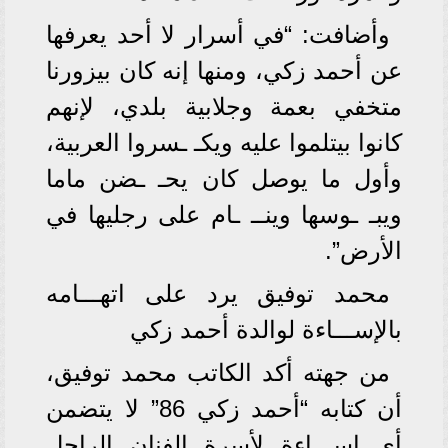
وأضافت: “في أسرار لا أحد يعرفها
عن أحمد زكي، ومنها إنه كان بيزورنا
متخفي بعمة وجلابية بلدي، لإنهم
كانوا بيتلموا عليه ويكـ ـسروا العربية،
وأول ما يوصل كان يحـ ـضن ماما
ويبـ ـوسها وينــ ـام على رجليها في
الأرض”.
محمد توفيق يرد على اتهـــامه
بالإســـاءة لوالدة أحمد زكي
من جهته أكد الكاتب محمد توفيق،
أن كتابه “أحمد زكي 86” لا يتضمن
أي إســـاءة لأسرة الفنان الراحل