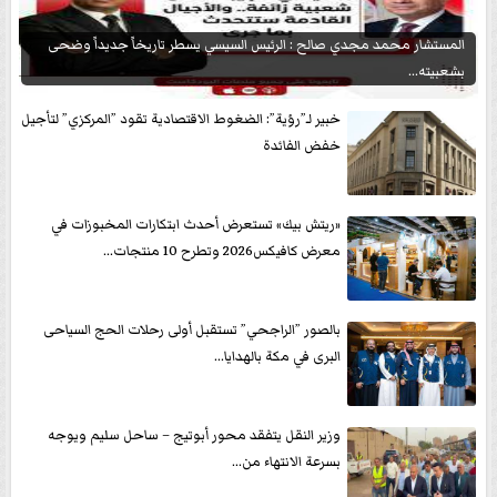
المستشار محمد مجدي صالح : الرئيس السيسي يسطر تاريخاً جديداً وضحى
بشعبيته...
خبير لـ”رؤية”: الضغوط الاقتصادية تقود ”المركزي” لتأجيل
خفض الفائدة
«ريتش بيك» تستعرض أحدث ابتكارات المخبوزات في
معرض كافيكس2026 وتطرح 10 منتجات...
بالصور ”الراجحي” تستقبل أولى رحلات الحج السياحى
البرى في مكة بالهدايا...
وزير النقل يتفقد محور أبوتيج – ساحل سليم ويوجه
بسرعة الانتهاء من...