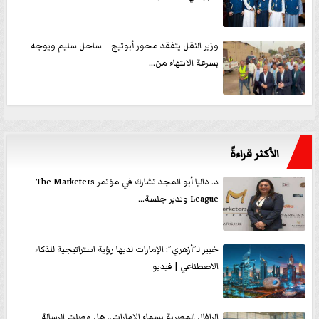
وزير النقل يتفقد محور أبوتيج – ساحل سليم ويوجه
بسرعة الانتهاء من...
الأكثر قراءةً
د. داليا أبو المجد تشارك في مؤتمر The Marketers
League وتدير جلسة...
خبير لـ”أزهري”: الإمارات لديها رؤية استراتيجية للذكاء
الاصطناعي | فيديو
الرافال المصرية بسماء الإمارات.. هل وصلت الرسالة