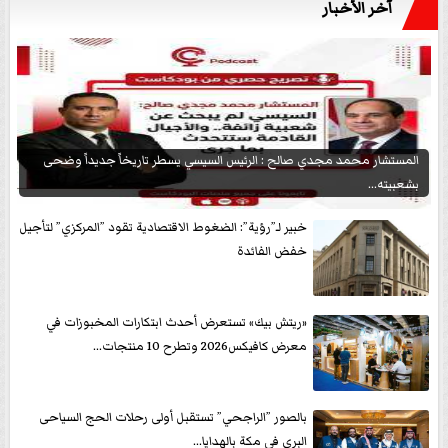
آخر الأخبار
المستشار محمد مجدي صالح : الرئيس السيسي يسطر تاريخاً جديداً وضحى
بشعبيته...
خبير لـ”رؤية”: الضغوط الاقتصادية تقود ”المركزي” لتأجيل
خفض الفائدة
«ريتش بيك» تستعرض أحدث ابتكارات المخبوزات في
معرض كافيكس2026 وتطرح 10 منتجات...
بالصور ”الراجحي” تستقبل أولى رحلات الحج السياحى
البرى في مكة بالهدايا...