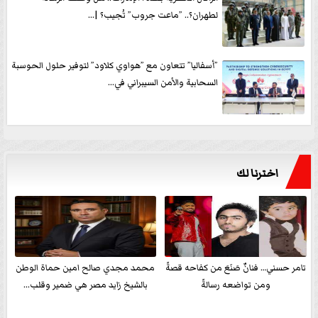
لطهران؟.. ”ماعت جروب” تُجيب؟ |...
”أسفاليا” تتعاون مع ”هواوي كلاود” لتوفير حلول الحوسبة
السحابية والأمن السيبراني في...
اخترنا لك
تامر حسني… فنانٌ صَنَعَ من كفاحه قصةً
محمد مجدي صالح امين حماة الوطن
ومن تواضعه رسالةً
بالشيخ زايد مصر هي ضمير وقلب...