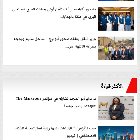
بالصور ”الراجحي” تستقبل أولى رحلات الحج السياحى
البرى في مكة بالهدايا...
وزير النقل يتفقد محور أبوتيج – ساحل سليم ويوجه
بسرعة الانتهاء من...
الأكثر قراءةً
د. داليا أبو المجد تشارك في مؤتمر The Marketers
League وتدير جلسة...
خبير لـ”أزهري”: الإمارات لديها رؤية استراتيجية للذكاء
الاصطناعي | فيديو