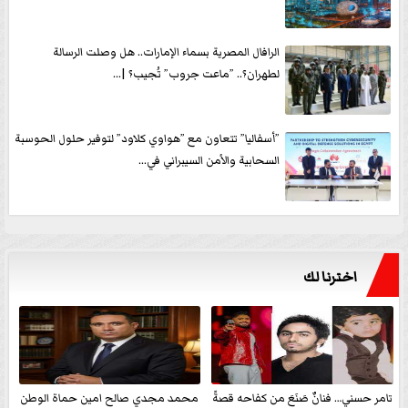
الرافال المصرية بسماء الإمارات.. هل وصلت الرسالة
لطهران؟.. ”ماعت جروب” تُجيب؟ |...
”أسفاليا” تتعاون مع ”هواوي كلاود” لتوفير حلول الحوسبة
السحابية والأمن السيبراني في...
اخترنا لك
تامر حسني… فنانٌ صَنَعَ من كفاحه قصةً
محمد مجدي صالح امين حماة الوطن