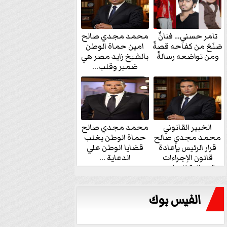
تامر حسني… فنانٌ
محمد مجدي صالح
صَنَعَ من كفاحه قصةً
امين حماة الوطن
ومن تواضعه رسالةً
بالشيخ زايد مصر هي
ضمير وقلب...
الخبير القانوني
محمد مجدي صالح
محمد مجدي صالح
حماة الوطن يغلب
قرار الرئيس بإعادة
قضايا الوطن علي
قانون الإجراءات
الدعاية ...
الجنائية للنواب...
الفيس بوك