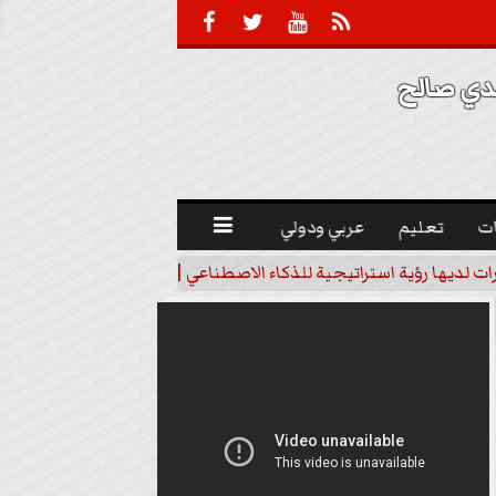





 صالح 
ت
تعليم
عربي ودولي

رات لديها رؤية استراتيجية للذكاء الاصطناعي | فيديو
خبير اقتصاد