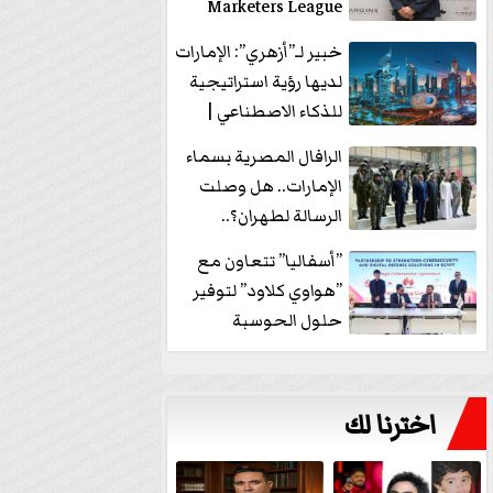
Marketers League
وتدير جلسة...
خبير لـ”أزهري”: الإمارات
لديها رؤية استراتيجية
للذكاء الاصطناعي |
فيديو
الرافال المصرية بسماء
الإمارات.. هل وصلت
الرسالة لطهران؟..
”ماعت جروب” تُجيب؟
”أسفاليا” تتعاون مع
|...
”هواوي كلاود” لتوفير
حلول الحوسبة
السحابية والأمن
السيبراني في...
اخترنا لك