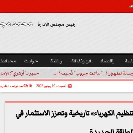
محمد مجدي
رئيس مجلس الإدارة
اسة
إقتصاد
فن وثقافة
رياضة
حوادث
محافظا
رسالة لطهران؟.. ”ماعت جروب” تُجيب؟ |...
خبير لـ”أزهري”: الإما
السبت، 10 يونيو 2023
02:10 مـ
بتوقيت القاهرة
تنظيم الكهرباء» تاريخية وتعزز الاستثمار في
لطاقة الجديدة