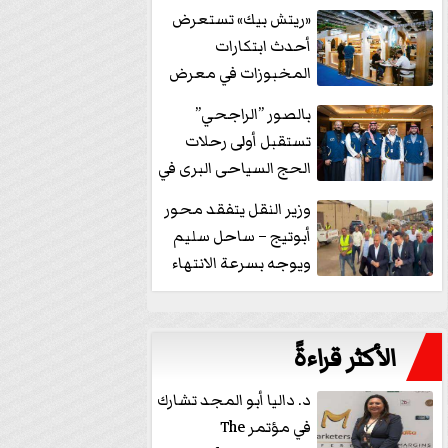
خفض الفائدة
«ريتش بيك» تستعرض
أحدث ابتكارات
المخبوزات في معرض
كافيكس2026 وتطرح 10
بالصور ”الراجحي”
منتجات...
تستقبل أولى رحلات
الحج السياحى البرى في
مكة بالهدايا...
وزير النقل يتفقد محور
أبوتيج – ساحل سليم
ويوجه بسرعة الانتهاء
من...
الأكثر قراءةً
د. داليا أبو المجد تشارك
في مؤتمر The