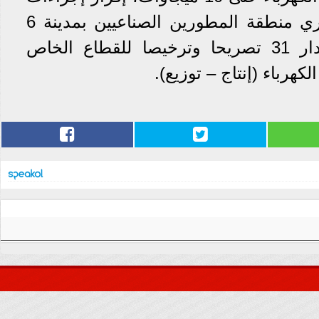
عاجلة لحل مشكلة مستثمري منطقة المطورين الصناعيين بمدينة 6
أكتوبر، الموافقة على إصدار 31 تصريحا وترخيصا للقطاع الخاص
هرباء (إنتاج – توزيع).