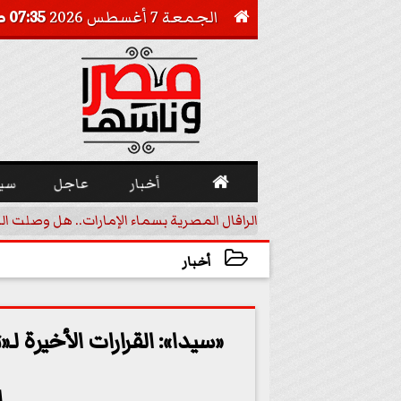
الجمعة 7 أغسطس 2026
07:35 صـ


أخبار
عاجل
سي
أجيل خفض الفائدة
الرافال المصرية بسماء الإمارات.. هل وصلت ال
أخبار
2023-06-10 14:10:18
«سيدا»: القرارات الأخيرة لـ«
ا