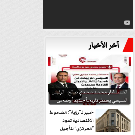
آخر الأخبار
المستشار محمد مجدي صالح : الرئيس
السيسي يسطر تاريخاً جديداً وضحى
بشعبيته...
خبير لـ”رؤية”: الضغوط
الاقتصادية تقود
”المركزي” لتأجيل