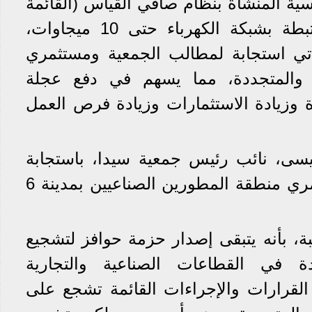
سية المنشأة بنظام صافي القياس (القائمة
أو المقرر إنشاؤها) والمرتبطة بشبكة الكهرباء حتى 10 ميجاوات،
أتي استجابة لمطالب الجمعية ومستثمري
 والمتجددة، مما يسهم في دفع عجلة
وزيادة الاستثمارات وزيادة فرص العمل
سى، نائب رئيس جمعية سيدا، باستجابة
المرفق لحل مشكلة مستثمري منطقة المطورين الصناعيين بمدينة 6
، بأنه يتبقى إصدار حزمة حوافز لتشجيع
ة في القطاعات الصناعية والتجارية
لقرارات والإجراءات القائمة تشجع على