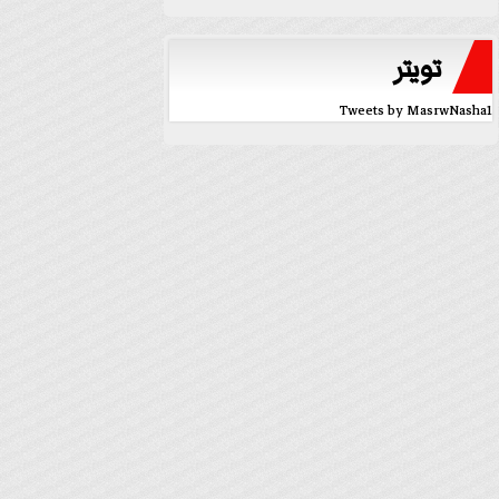
تويتر
Tweets by MasrwNasha1