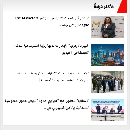
الأكثر قراءةً
د. داليا أبو المجد تشارك في مؤتمر The Marketers
League وتدير جلسة...
خبير لـ”أزهري”: الإمارات لديها رؤية استراتيجية للذكاء
الاصطناعي | فيديو
الرافال المصرية بسماء الإمارات.. هل وصلت الرسالة
لطهران؟.. ”ماعت جروب” تُجيب؟ |...
”أسفاليا” تتعاون مع ”هواوي كلاود” لتوفير حلول الحوسبة
السحابية والأمن السيبراني في...