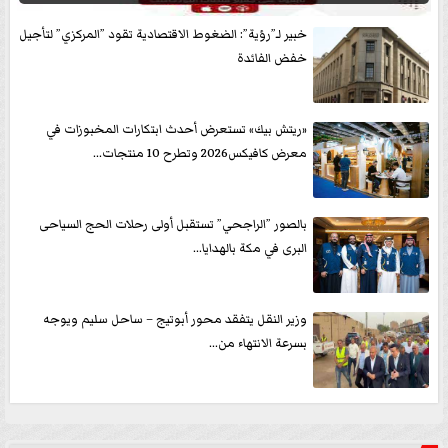
خبير لـ”رؤية”: الضغوط الاقتصادية تقود ”المركزي” لتأجيل
خفض الفائدة
«ريتش بيك» تستعرض أحدث ابتكارات المخبوزات في
معرض كافيكس2026 وتطرح 10 منتجات...
بالصور ”الراجحي” تستقبل أولى رحلات الحج السياحى
البرى في مكة بالهدايا...
وزير النقل يتفقد محور أبوتيج – ساحل سليم ويوجه
بسرعة الانتهاء من...