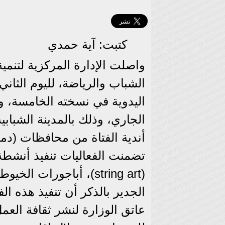
كتبت: آية حمدي
واصلت الإدارة المركزية لتنمية 
الشباب والرياضة، لليوم الثاني
أندية الفتاة من محافظات (دميا
تضمنت الفعاليات تنفيذ أنشطة
(string art)، أباجورات الخيوط، والرسم على القماش.
الجدير بالذكر أن تنفيذ هذه ال
عاتق الوزارة لنشر ثقافة العمل