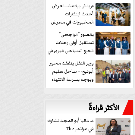
خفض الفائدة
«ريتش بيك» تستعرض
أحدث ابتكارات
المخبوزات في معرض
كافيكس2026 وتطرح 10
بالصور ”الراجحي”
منتجات...
تستقبل أولى رحلات
الحج السياحى البرى في
مكة بالهدايا...
وزير النقل يتفقد محور
أبوتيج – ساحل سليم
ويوجه بسرعة الانتهاء
من...
الأكثر قراءةً
د. داليا أبو المجد تشارك
في مؤتمر The