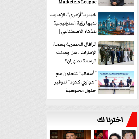
Marketers League
وتدير جلسة...
خبير لـ”أزهري”: الإمارات
لديها رؤية استراتيجية
للذكاء الاصطناعي |
فيديو
الرافال المصرية بسماء
الإمارات.. هل وصلت
الرسالة لطهران؟..
”ماعت جروب” تُجيب؟
”أسفاليا” تتعاون مع
|...
”هواوي كلاود” لتوفير
حلول الحوسبة
السحابية والأمن
السيبراني في...
اخترنا لك