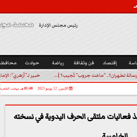
محمد مجدي
رئيس مجلس الإدارة
اسة
إقتصاد
فن وثقافة
رياضة
حوادث
محافظا
رسالة لطهران؟.. ”ماعت جروب” تُجيب؟ |...
خبير لـ”أزهري”: الإما
الإثنين، 12 يونيو 2023
01:40 مـ
بتوقيت القاهرة
يذ فعاليات ملتقى الحرف اليدوية في نسخته
الخامسة