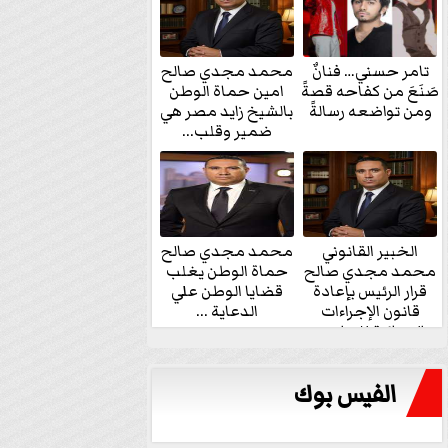
تامر حسني… فنانٌ
محمد مجدي صالح
صَنَعَ من كفاحه قصةً
امين حماة الوطن
ومن تواضعه رسالةً
بالشيخ زايد مصر هي
ضمير وقلب...
الخبير القانوني
محمد مجدي صالح
محمد مجدي صالح
حماة الوطن يغلب
قرار الرئيس بإعادة
قضايا الوطن علي
قانون الإجراءات
الدعاية ...
الجنائية للنواب...
الفيس بوك