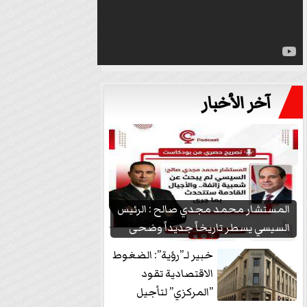
آخر الأخبار
المستشار محمد مجدي صالح : الرئيس
السيسي يسطر تاريخاً جديداً وضحى
بشعبيته...
خبير لـ”رؤية”: الضغوط
الاقتصادية تقود
”المركزي” لتأجيل