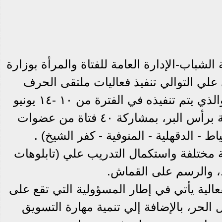
الشباب-الإدارة العامة للفتاة والمرأة بوزارة
 علي التوالي تنفيذ فعاليات ملتقى الحرف
اليدوية في نسخته الخامسة، والذي يتم تنفيذه في الفترة من ١٠ -١٤ يونيو
الجاري، وذلك بالمدينة الشبابية برأس البر، بمشاركة ٤٠ فتاة من عضوات
ط - الدقهلية - المنوفية - كفر الشيخ) .
 مختلفة واستكمال التدريب علي (تابلوهات
فعالية يأتي في إطار المسؤولية التي تقع على
 الحر، بالإضافة إلي تنمية مهارة التسويق