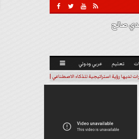





 صالح 
ت
تعليم
عربي ودولي

رات لديها رؤية استراتيجية للذكاء الاصطناعي | فيديو
خبير اقتصاد