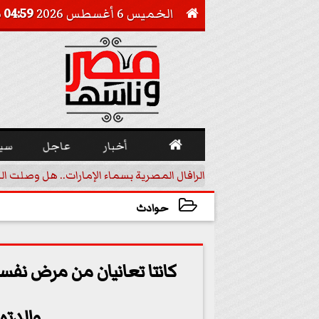
الخميس 6 أغسطس 2026
04:59 صـ


أخبار
عاجل
سي
أجيل خفض الفائدة
الرافال المصرية بسماء الإمارات.. هل وصلت ال
حوادث
2023-06-14 06:30:08
كانتا تعانيان من مرض نفسي
والدته