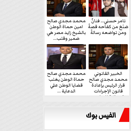
تامر حسني… فنانٌ
محمد مجدي صالح
صَنَعَ من كفاحه قصةً
امين حماة الوطن
ومن تواضعه رسالةً
بالشيخ زايد مصر هي
ضمير وقلب...
الخبير القانوني
محمد مجدي صالح
محمد مجدي صالح
حماة الوطن يغلب
قرار الرئيس بإعادة
قضايا الوطن علي
قانون الإجراءات
الدعاية ...
الجنائية للنواب...
الفيس بوك