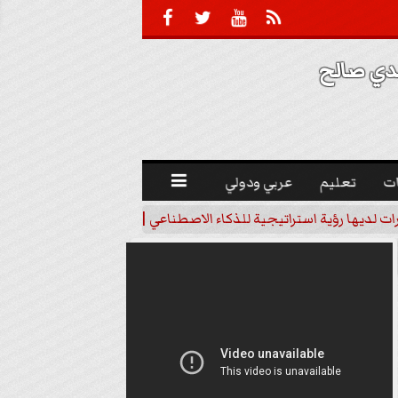





 صالح 
ت
تعليم
عربي ودولي

رات لديها رؤية استراتيجية للذكاء الاصطناعي | فيديو
خبير اقتصاد