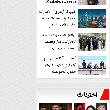
Marketers League
وتدير جلسة...
خبير لـ”أزهري”: الإمارات
لديها رؤية استراتيجية
للذكاء الاصطناعي |
فيديو
الرافال المصرية بسماء
الإمارات.. هل وصلت
الرسالة لطهران؟..
”ماعت جروب” تُجيب؟
”أسفاليا” تتعاون مع
|...
”هواوي كلاود” لتوفير
حلول الحوسبة
السحابية والأمن
السيبراني في...
اخترنا لك