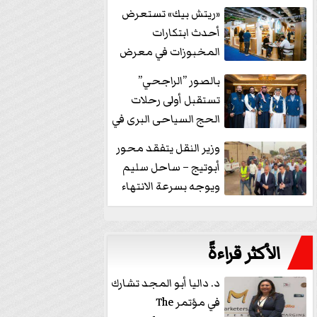
خفض الفائدة
«ريتش بيك» تستعرض
أحدث ابتكارات
المخبوزات في معرض
كافيكس2026 وتطرح 10
بالصور ”الراجحي”
منتجات...
تستقبل أولى رحلات
الحج السياحى البرى في
مكة بالهدايا...
وزير النقل يتفقد محور
أبوتيج – ساحل سليم
ويوجه بسرعة الانتهاء
من...
الأكثر قراءةً
د. داليا أبو المجد تشارك
في مؤتمر The