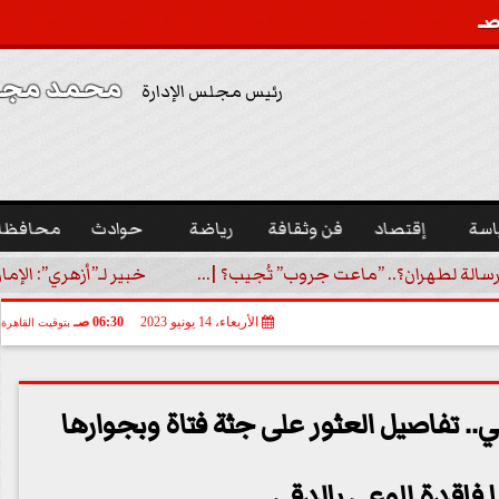
محمد مجدي
رئيس مجلس الإدارة
اسة
إقتصاد
فن وثقافة
رياضة
حوادث
محافظا
رسالة لطهران؟.. ”ماعت جروب” تُجيب؟ |...
خبير لـ”أزهري”: الإما
الأربعاء، 14 يونيو 2023
06:30 صـ
بتوقيت القاهرة
.. تفاصيل العثور على جثة فتاة وبجوارها
ا فاقدة للوعي بالدقي