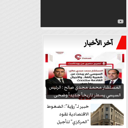
آخر الأخبار
المستشار محمد مجدي صالح : الرئيس
السيسي يسطر تاريخاً جديداً وضحى
بشعبيته...
خبير لـ”رؤية”: الضغوط
الاقتصادية تقود
”المركزي” لتأجيل