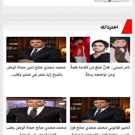
اخترنا لك
تامر حسني… فنانٌ صَنَعَ من كفاحه قصةً
محمد مجدي صالح امين حماة الوطن
ومن تواضعه رسالةً
بالشيخ زايد مصر هي ضمير وقلب...
الخبير القانوني محمد مجدي صالح قرار
محمد مجدي صالح حماة الوطن يغلب
الرئيس بإعادة قانون الإجراءات الجنائية
قضايا الوطن علي الدعاية ...