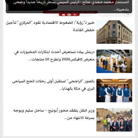
المستشار محمد مجدي صالح : الرئيس السيسي يسطر تاريخاً جديداً وضحى
بشعبيته...
خبير لـ”رؤية”: الضغوط الاقتصادية تقود ”المركزي” لتأجيل
خفض الفائدة
«ريتش بيك» تستعرض أحدث ابتكارات المخبوزات في
معرض كافيكس2026 وتطرح 10 منتجات...
بالصور ”الراجحي” تستقبل أولى رحلات الحج السياحى
البرى في مكة بالهدايا...
وزير النقل يتفقد محور أبوتيج – ساحل سليم ويوجه
بسرعة الانتهاء من...