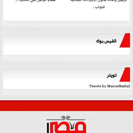
للنواب...
الفيس بوك
تويتر
Tweets by MasrwNasha1