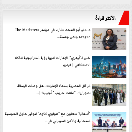
الأكثر قراءةً
د. داليا أبو المجد تشارك في مؤتمر The Marketers
League وتدير جلسة...
خبير لـ”أزهري”: الإمارات لديها رؤية استراتيجية للذكاء
الاصطناعي | فيديو
الرافال المصرية بسماء الإمارات.. هل وصلت الرسالة
لطهران؟.. ”ماعت جروب” تُجيب؟ |...
”أسفاليا” تتعاون مع ”هواوي كلاود” لتوفير حلول الحوسبة
السحابية والأمن السيبراني في...