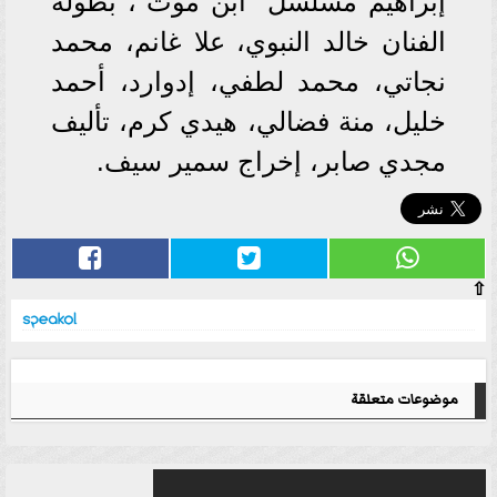
إبراهيم مسلسل "ابن موت"، بطولة
الفنان خالد النبوي، علا غانم، محمد
نجاتي، محمد لطفي، إدوارد، أحمد
خليل، منة فضالي، هيدي كرم، تأليف
مجدي صابر، إخراج سمير سيف.
⇧
موضوعات متعلقة