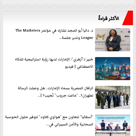
الأكثر قراءةً
د. داليا أبو المجد تشارك في مؤتمر The Marketers
League وتدير جلسة...
خبير لـ”أزهري”: الإمارات لديها رؤية استراتيجية للذكاء
الاصطناعي | فيديو
الرافال المصرية بسماء الإمارات.. هل وصلت الرسالة
لطهران؟.. ”ماعت جروب” تُجيب؟ |...
”أسفاليا” تتعاون مع ”هواوي كلاود” لتوفير حلول الحوسبة
السحابية والأمن السيبراني في...