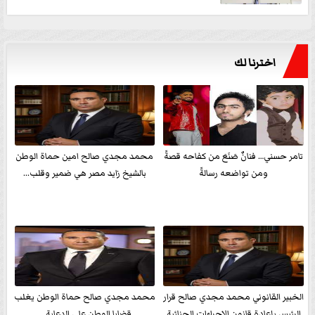
اخترنا لك
تامر حسني… فنانٌ صَنَعَ من كفاحه قصةً
محمد مجدي صالح امين حماة الوطن
ومن تواضعه رسالةً
بالشيخ زايد مصر هي ضمير وقلب...
الخبير القانوني محمد مجدي صالح قرار
محمد مجدي صالح حماة الوطن يغلب
الرئيس بإعادة قانون الإجراءات الجنائية
قضايا الوطن علي الدعاية ...