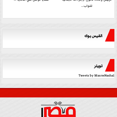
للنواب...
الفيس بوك
تويتر
Tweets by MasrwNasha1