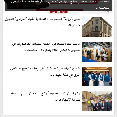
المستشار محمد مجدي صالح : الرئيس السيسي يسطر تاريخاً جديداً وضحى
بشعبيته...
خبير لـ”رؤية”: الضغوط الاقتصادية تقود ”المركزي” لتأجيل
خفض الفائدة
«ريتش بيك» تستعرض أحدث ابتكارات المخبوزات في
معرض كافيكس2026 وتطرح 10 منتجات...
بالصور ”الراجحي” تستقبل أولى رحلات الحج السياحى
البرى في مكة بالهدايا...
وزير النقل يتفقد محور أبوتيج – ساحل سليم ويوجه
بسرعة الانتهاء من...