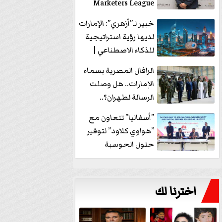
Marketers League
وتدير جلسة...
خبير لـ”أزهري”: الإمارات
لديها رؤية استراتيجية
للذكاء الاصطناعي |
فيديو
الرافال المصرية بسماء
الإمارات.. هل وصلت
الرسالة لطهران؟..
”ماعت جروب” تُجيب؟
”أسفاليا” تتعاون مع
|...
”هواوي كلاود” لتوفير
حلول الحوسبة
السحابية والأمن
السيبراني في...
اخترنا لك