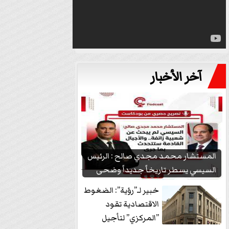
آخر الأخبار
المستشار محمد مجدي صالح : الرئيس
السيسي يسطر تاريخاً جديداً وضحى
بشعبيته...
خبير لـ”رؤية”: الضغوط
الاقتصادية تقود
”المركزي” لتأجيل