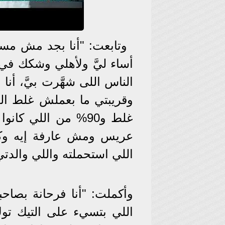
وتابعت: "أنا بجد مش مس
أساء ليَّ ولأهلي وشكك في
الناس اللى شهَّرت بيَّ، أ
وقريبتي ما بعملش غلط الد
غلط و90% من اللي ك
عريس ومش عارفة إيه وكل
اللي استحملته واللي والدتي
وأكملت: "أنا فرحانة بصاحب
اللي بتسيء على التيك توك