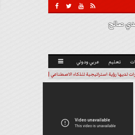





 صالح 
ت
تعليم
عربي ودولي

رات لديها رؤية استراتيجية للذكاء الاصطناعي | فيديو
خبير اقتصاد