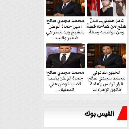
تامر حسني… فنانٌ
محمد مجدي صالح
صَنَعَ من كفاحه قصةً
امين حماة الوطن
ومن تواضعه رسالةً
بالشيخ زايد مصر هي
ضمير وقلب...
الخبير القانوني
محمد مجدي صالح
محمد مجدي صالح
حماة الوطن يغلب
قرار الرئيس بإعادة
قضايا الوطن علي
قانون الإجراءات
الدعاية ...
الجنائية للنواب...
الفيس بوك