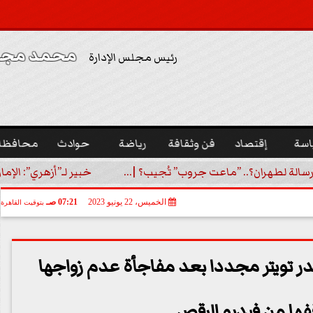
محمد مجدي
رئيس مجلس الإدارة
اسة
إقتصاد
فن وثقافة
رياضة
حوادث
محافظا
رسالة لطهران؟.. ”ماعت جروب” تُجيب؟ |...
خبير لـ”أزهري”: الإما
الخميس، 22 يونيو 2023
07:21 صـ
بتوقيت القاهرة
در تويتر مجددا بعد مفاجأة عدم زواجها
ها من فيديو الرقص