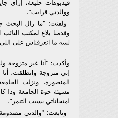
فيديوهات خليعة، إزاي جاي
ووالدتي قرايب".
ولفتت: "ما زال البحث جا
وقدمنا بلاغ لمكتب النائب 
لسه ما اتعرفناش على اللي 
وأكدت: "أنا غير متزوجة و
إني متزوجة واتطلقت، أنا 
المنصورة، ونزلت الجام
مسيئة جوة الجامعة ودا كا
امتحاناتي بسبب التنمر".
وتابعت: "والدتي مصدومة ب