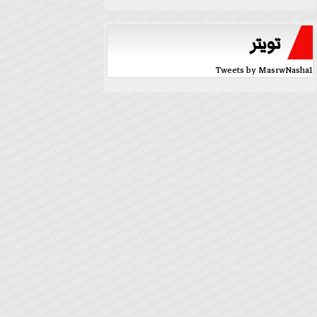
تويتر
Tweets by MasrwNasha1