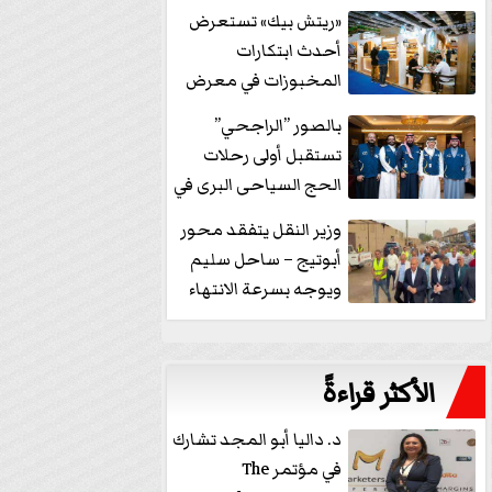
خفض الفائدة
«ريتش بيك» تستعرض
أحدث ابتكارات
المخبوزات في معرض
كافيكس2026 وتطرح 10
بالصور ”الراجحي”
منتجات...
تستقبل أولى رحلات
الحج السياحى البرى في
مكة بالهدايا...
وزير النقل يتفقد محور
أبوتيج – ساحل سليم
ويوجه بسرعة الانتهاء
من...
الأكثر قراءةً
د. داليا أبو المجد تشارك
في مؤتمر The