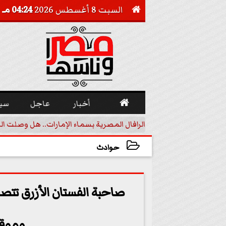
السبت 8 أغسطس 2026
04:24 مـ


أخبار
عاجل
سي
أجيل خفض الفائدة
الرافال المصرية بسماء الإمارات.. هل وصلت ال
حوادث
2023-06-22 07:21:20
صاحبة الفستان الأزرق تتص
وموقف