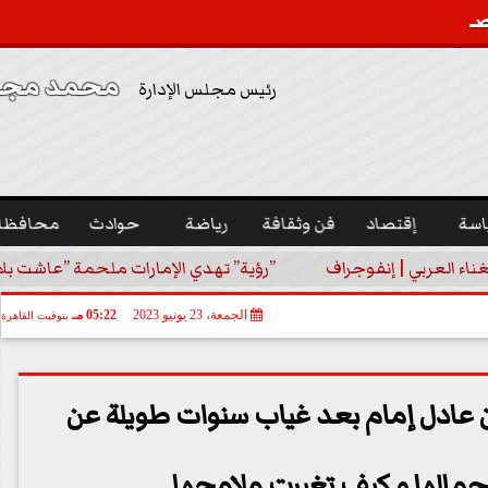
محمد مجدي
رئيس مجلس الإدارة
اسة
إقتصاد
فن وثقافة
رياضة
حوادث
محافظا
غناء العربي | إنفوجراف
”رؤية” تهدي الإمارات ملحمة ”عاشت بلا
الجمعة، 23 يونيو 2023
05:22 مـ
بتوقيت القاهرة
نان عادل إمام بعد غياب سنوات طويلة عن
 جمالها و كيف تغيرت ملامحها