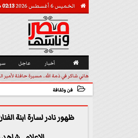
الخميس 6 أغسطس 2026
02:13 صـ


أخبار
عاجل
سي
 تقليدية في مالي
هاني شاكر في ذمة الله.. مسيرة حافلة لأمير ال
فن وثقافة
2023-06-23 17:22:32
ظهور نادر لسارة ابنة الف
الإعلام.. شاهد