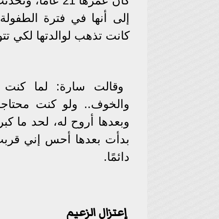
كان عمرها 21 عام
إلى أنها في فترة الطفول
كانت تذهب لوالدتها لكي تت
وقالت سارة: لما كنت ص
والخوف.. ولو كنت محتاجة
وبعدها أروح له، لحد ما كب
بدأت بعدها أحس إني قربت 
دائمًا.
إعتزال الزعيم