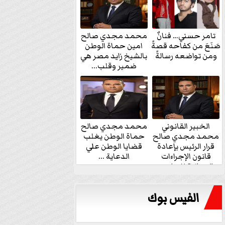
تامر حسني… فنانٌ
محمد مجدي صالح
صَنَعَ من كفاحه قصةً
امين حماة الوطن
ومن تواضعه رسالةً
بالشيخ زايد مصر هي
ضمير وقلب...
الخبير القانوني
محمد مجدي صالح
محمد مجدي صالح
حماة الوطن يغلب
قرار الرئيس بإعادة
قضايا الوطن علي
قانون الإجراءات
الدعاية ...
الجنائية للنواب...
الفيس بوك