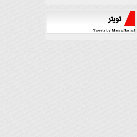
تويتر
Tweets by MasrwNasha1