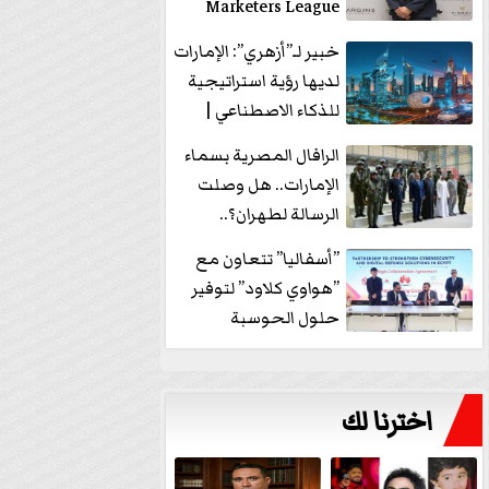
Marketers League
وتدير جلسة...
خبير لـ”أزهري”: الإمارات
لديها رؤية استراتيجية
للذكاء الاصطناعي |
فيديو
الرافال المصرية بسماء
الإمارات.. هل وصلت
الرسالة لطهران؟..
”ماعت جروب” تُجيب؟
”أسفاليا” تتعاون مع
|...
”هواوي كلاود” لتوفير
حلول الحوسبة
السحابية والأمن
السيبراني في...
اخترنا لك