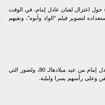
ء حول اعتزال لفنان عادل إمام، في الوقت
تعداده لتصوير فيلم “الواد وأبوه”، ونفيهم
وكان آخر ظهور للفنان عادل إمام من عيد ميلادهالـ 80، ولصور التي
ن وعلى رأسهم يسرا ولبلبة.