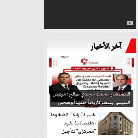
آخر الأخبار
المستشار محمد مجدي صالح : الرئيس
السيسي يسطر تاريخاً جديداً وضحى
بشعبيته...
خبير لـ”رؤية”: الضغوط
الاقتصادية تقود
”المركزي” لتأجيل