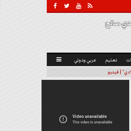





 صالح 
ت
تعليم
عربي ودولي

دي” | فيديو