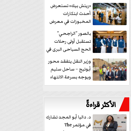
خفض الفائدة
«ريتش بيك» تستعرض
أحدث ابتكارات
المخبوزات في معرض
كافيكس2026 وتطرح 10
بالصور ”الراجحي”
منتجات...
تستقبل أولى رحلات
الحج السياحى البرى في
مكة بالهدايا...
وزير النقل يتفقد محور
أبوتيج – ساحل سليم
ويوجه بسرعة الانتهاء
من...
الأكثر قراءةً
د. داليا أبو المجد تشارك
في مؤتمر The