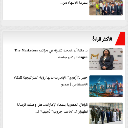
بسرعة الانتهاء من...
الأكثر قراءةً
د. داليا أبو المجد تشارك في مؤتمر The Marketers
League وتدير جلسة...
خبير لـ”أزهري”: الإمارات لديها رؤية استراتيجية للذكاء
الاصطناعي | فيديو
الرافال المصرية بسماء الإمارات.. هل وصلت الرسالة
لطهران؟.. ”ماعت جروب” تُجيب؟ |...