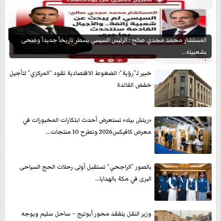
المستشار محمد مجدي صالح : الرئيس السيسي يسطر تاريخاً جديداً وضحى
بشعبيته...
خبير لـ”رؤية”: الضغوط الاقتصادية تقود ”المركزي” لتأجيل
خفض الفائدة
«ريتش بيك» تستعرض أحدث ابتكارات المخبوزات في
معرض كافيكس2026 وتطرح 10 منتجات...
بالصور ”الراجحي” تستقبل أولى رحلات الحج السياحى
البرى في مكة بالهدايا...
وزير النقل يتفقد محور أبوتيج – ساحل سليم ويوجه