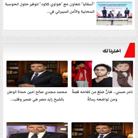
”أسفاليا” تتعاون مع ”هواوي كلاود” لتوفير حلول الحوسبة
السحابية والأمن السيبراني في...
اخترنا لك
تامر حسني… فنانٌ صَنَعَ من كفاحه قصةً
محمد مجدي صالح امين حماة الوطن
ومن تواضعه رسالةً
بالشيخ زايد مصر هي ضمير وقلب...