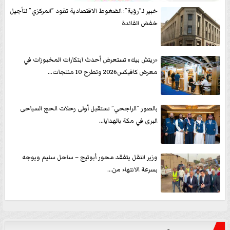
خبير لـ”رؤية”: الضغوط الاقتصادية تقود ”المركزي” لتأجيل
خفض الفائدة
«ريتش بيك» تستعرض أحدث ابتكارات المخبوزات في
معرض كافيكس2026 وتطرح 10 منتجات...
بالصور ”الراجحي” تستقبل أولى رحلات الحج السياحى
البرى في مكة بالهدايا...
وزير النقل يتفقد محور أبوتيج – ساحل سليم ويوجه
بسرعة الانتهاء من...