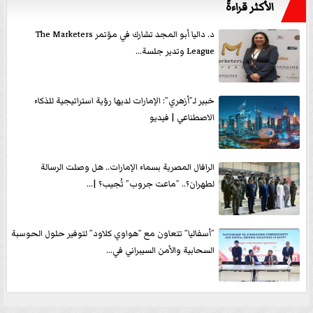
الأكثر قراءةً
د. داليا أبو المجد تشارك في مؤتمر The Marketers
League وتدير جلسة...
خبير لـ”أزهري”: الإمارات لديها رؤية استراتيجية للذكاء
الاصطناعي | فيديو
الرافال المصرية بسماء الإمارات.. هل وصلت الرسالة
لطهران؟.. ”ماعت جروب” تُجيب؟ |...
”أسفاليا” تتعاون مع ”هواوي كلاود” لتوفير حلول الحوسبة
السحابية والأمن السيبراني في...