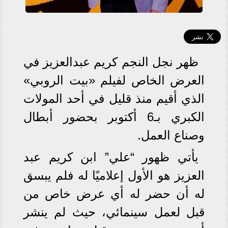
ظهر نجل النجم كريم عبدالعزيز في
العرض الخاص لفيلم «بيت الروبي»
الذي أقيم منذ قليل في أحد المولات
الكبري بـ6 أكتوبر بحضور أبطال
وصناع العمل.
يأتي ظهور “علي” ابن كريم عبد
العزيز هو الأول إعلاميًا له فلم يبسق
له أن حضر له أي عرض خاص من
قبل لعمل سينمائي، حيث لم ينشر