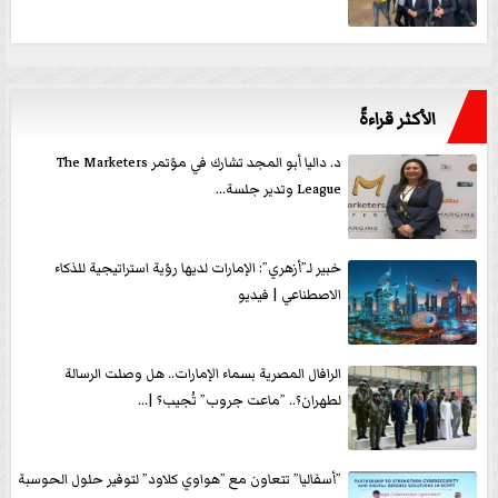
الأكثر قراءةً
د. داليا أبو المجد تشارك في مؤتمر The Marketers
League وتدير جلسة...
خبير لـ”أزهري”: الإمارات لديها رؤية استراتيجية للذكاء
الاصطناعي | فيديو
الرافال المصرية بسماء الإمارات.. هل وصلت الرسالة
لطهران؟.. ”ماعت جروب” تُجيب؟ |...
”أسفاليا” تتعاون مع ”هواوي كلاود” لتوفير حلول الحوسبة