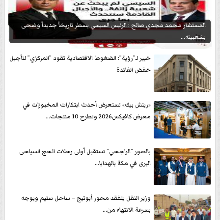
المستشار محمد مجدي صالح : الرئيس السيسي يسطر تاريخاً جديداً وضحى
بشعبيته...
خبير لـ”رؤية”: الضغوط الاقتصادية تقود ”المركزي” لتأجيل
خفض الفائدة
«ريتش بيك» تستعرض أحدث ابتكارات المخبوزات في
معرض كافيكس2026 وتطرح 10 منتجات...
بالصور ”الراجحي” تستقبل أولى رحلات الحج السياحى
البرى في مكة بالهدايا...
وزير النقل يتفقد محور أبوتيج – ساحل سليم ويوجه
بسرعة الانتهاء من...