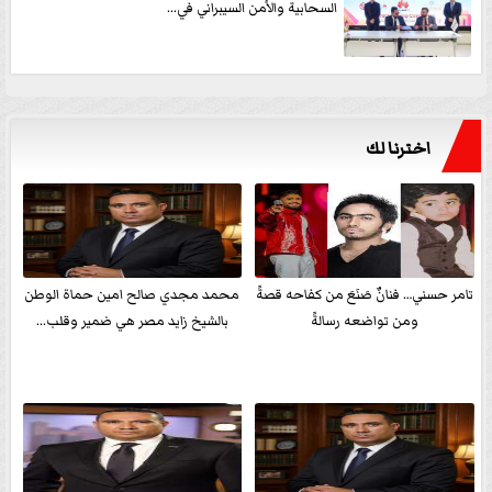
السحابية والأمن السيبراني في...
اخترنا لك
تامر حسني… فنانٌ صَنَعَ من كفاحه قصةً
محمد مجدي صالح امين حماة الوطن
ومن تواضعه رسالةً
بالشيخ زايد مصر هي ضمير وقلب...