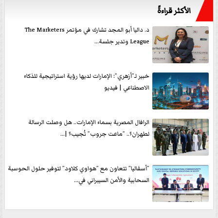
الأكثر قراءةً
د. داليا أبو المجد تشارك في مؤتمر The Marketers
League وتدير جلسة...
خبير لـ”أزهري”: الإمارات لديها رؤية استراتيجية للذكاء
الاصطناعي | فيديو
الرافال المصرية بسماء الإمارات.. هل وصلت الرسالة
لطهران؟.. ”ماعت جروب” تُجيب؟ |...
”أسفاليا” تتعاون مع ”هواوي كلاود” لتوفير حلول الحوسبة
السحابية والأمن السيبراني في...