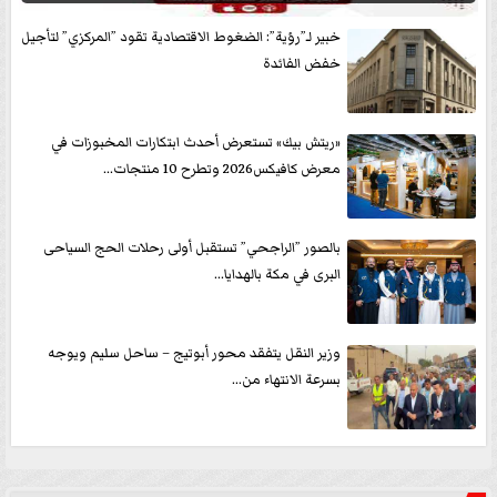
خبير لـ”رؤية”: الضغوط الاقتصادية تقود ”المركزي” لتأجيل
خفض الفائدة
«ريتش بيك» تستعرض أحدث ابتكارات المخبوزات في
معرض كافيكس2026 وتطرح 10 منتجات...
بالصور ”الراجحي” تستقبل أولى رحلات الحج السياحى
البرى في مكة بالهدايا...
وزير النقل يتفقد محور أبوتيج – ساحل سليم ويوجه
بسرعة الانتهاء من...