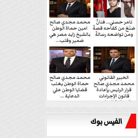
تامر حسني… فنانٌ
محمد مجدي صالح
صَنَعَ من كفاحه قصةً
امين حماة الوطن
ومن تواضعه رسالةً
بالشيخ زايد مصر هي
ضمير وقلب...
الخبير القانوني
محمد مجدي صالح
محمد مجدي صالح
حماة الوطن يغلب
قرار الرئيس بإعادة
قضايا الوطن علي
قانون الإجراءات
الدعاية ...
الجنائية للنواب...
الفيس بوك