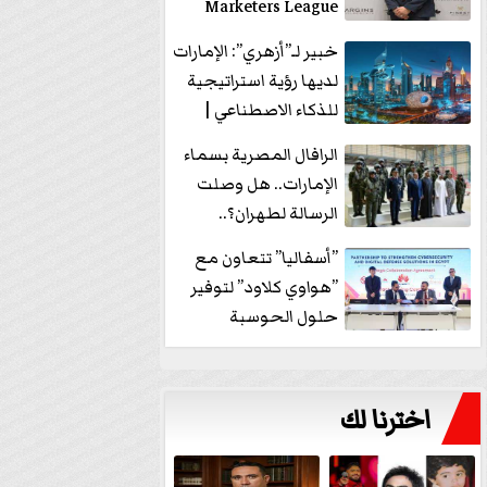
Marketers League
وتدير جلسة...
خبير لـ”أزهري”: الإمارات
لديها رؤية استراتيجية
للذكاء الاصطناعي |
فيديو
الرافال المصرية بسماء
الإمارات.. هل وصلت
الرسالة لطهران؟..
”ماعت جروب” تُجيب؟
”أسفاليا” تتعاون مع
|...
”هواوي كلاود” لتوفير
حلول الحوسبة
السحابية والأمن
السيبراني في...
اخترنا لك