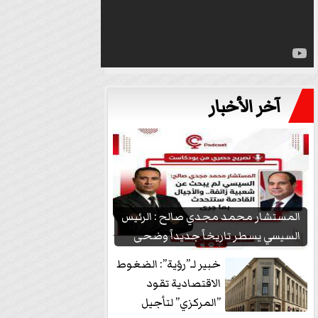
آخر الأخبار
المستشار محمد مجدي صالح : الرئيس
السيسي يسطر تاريخاً جديداً وضحى
بشعبيته...
خبير لـ”رؤية”: الضغوط
الاقتصادية تقود
”المركزي” لتأجيل