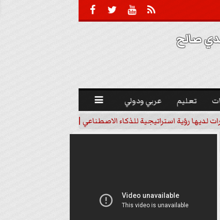





 صالح 
ت
تعليم
عربي ودولي

رات لديها رؤية استراتيجية للذكاء الاصطناعي | فيديو
خبير اقتصاد