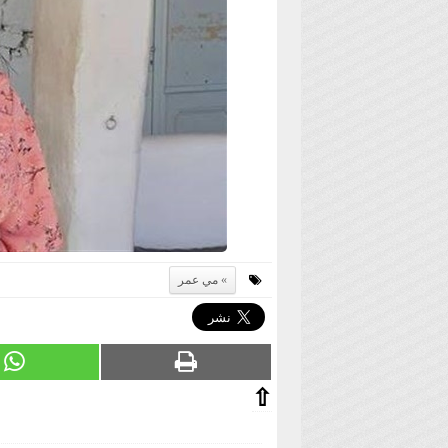
مي عمر
⇧