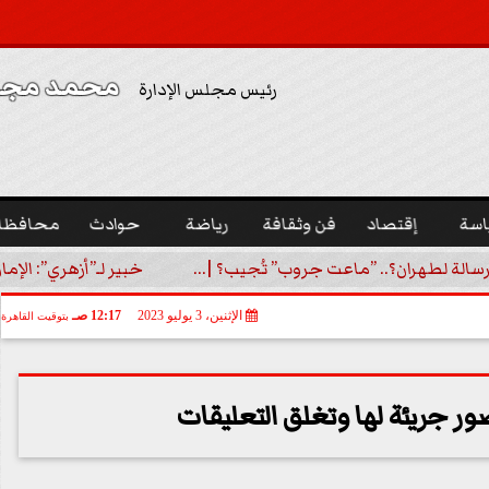
محمد مجدي
رئيس مجلس الإدارة
اسة
إقتصاد
فن وثقافة
رياضة
حوادث
محافظا
رسالة لطهران؟.. ”ماعت جروب” تُجيب؟ |...
خبير لـ”أزهري”: الإما
الإثنين، 3 يوليو 2023
12:17 صـ
بتوقيت القاهرة
ر جريئة لها وتغلق التعليقات