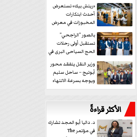
خفض الفائدة
«ريتش بيك» تستعرض
أحدث ابتكارات
المخبوزات في معرض
كافيكس2026 وتطرح 10
بالصور ”الراجحي”
منتجات...
تستقبل أولى رحلات
الحج السياحى البرى في
مكة بالهدايا...
وزير النقل يتفقد محور
أبوتيج – ساحل سليم
ويوجه بسرعة الانتهاء
من...
الأكثر قراءةً
د. داليا أبو المجد تشارك
في مؤتمر The