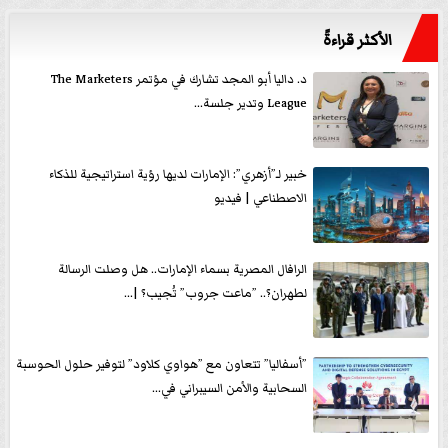
الأكثر قراءةً
د. داليا أبو المجد تشارك في مؤتمر The Marketers
League وتدير جلسة...
خبير لـ”أزهري”: الإمارات لديها رؤية استراتيجية للذكاء
الاصطناعي | فيديو
الرافال المصرية بسماء الإمارات.. هل وصلت الرسالة
لطهران؟.. ”ماعت جروب” تُجيب؟ |...
”أسفاليا” تتعاون مع ”هواوي كلاود” لتوفير حلول الحوسبة
السحابية والأمن السيبراني في...