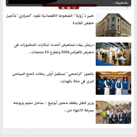
بشعبيته...
خبير لـ”رؤية”: الضغوط الاقتصادية تقود ”المركزي” لتأجيل
خفض الفائدة
«ريتش بيك» تستعرض أحدث ابتكارات المخبوزات في
معرض كافيكس2026 وتطرح 10 منتجات...
بالصور ”الراجحي” تستقبل أولى رحلات الحج السياحى
البرى في مكة بالهدايا...
وزير النقل يتفقد محور أبوتيج – ساحل سليم ويوجه
بسرعة الانتهاء من...