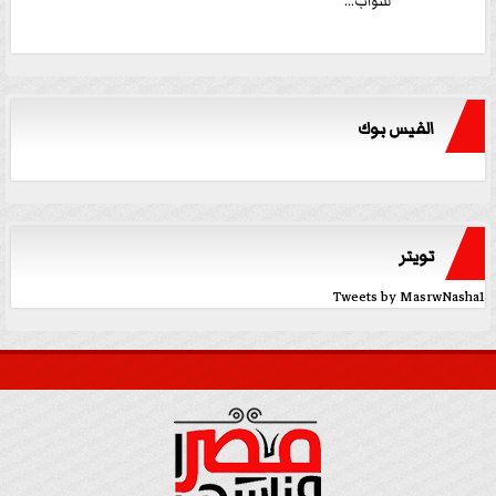
للنواب...
الفيس بوك
تويتر
Tweets by MasrwNasha1