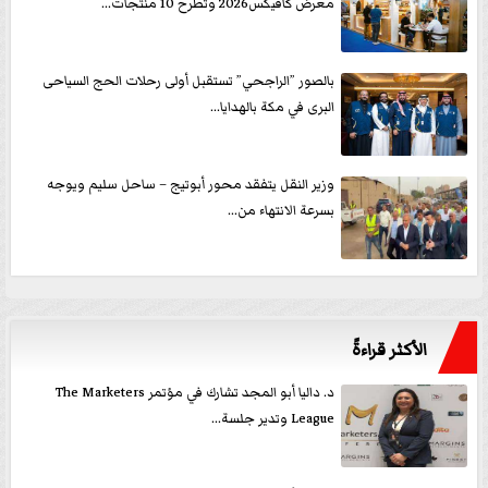
معرض كافيكس2026 وتطرح 10 منتجات...
بالصور ”الراجحي” تستقبل أولى رحلات الحج السياحى
البرى في مكة بالهدايا...
وزير النقل يتفقد محور أبوتيج – ساحل سليم ويوجه
بسرعة الانتهاء من...
الأكثر قراءةً
د. داليا أبو المجد تشارك في مؤتمر The Marketers
League وتدير جلسة...