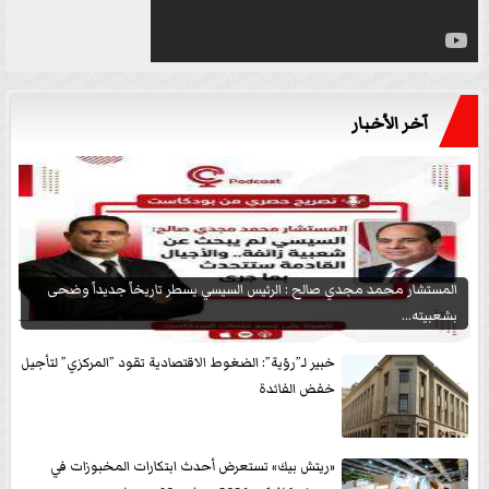
آخر الأخبار
المستشار محمد مجدي صالح : الرئيس السيسي يسطر تاريخاً جديداً وضحى
بشعبيته...
خبير لـ”رؤية”: الضغوط الاقتصادية تقود ”المركزي” لتأجيل
خفض الفائدة
«ريتش بيك» تستعرض أحدث ابتكارات المخبوزات في