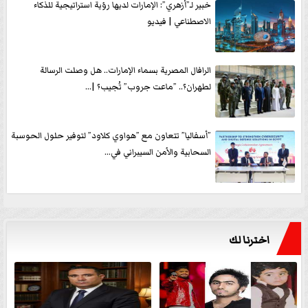
خبير لـ”أزهري”: الإمارات لديها رؤية استراتيجية للذكاء
الاصطناعي | فيديو
الرافال المصرية بسماء الإمارات.. هل وصلت الرسالة
لطهران؟.. ”ماعت جروب” تُجيب؟ |...
”أسفاليا” تتعاون مع ”هواوي كلاود” لتوفير حلول الحوسبة
السحابية والأمن السيبراني في...
اخترنا لك