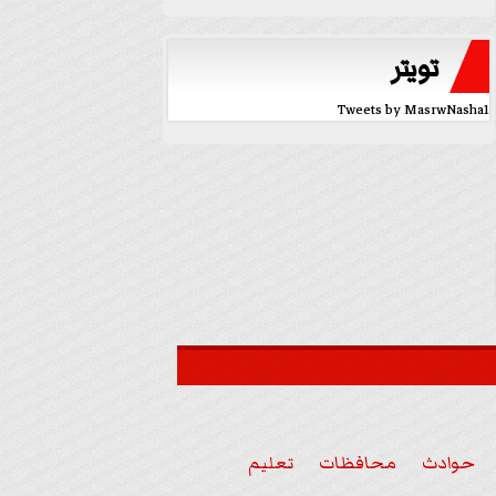
تويتر
Tweets by MasrwNasha1
حوادث
محافظات
تعليم