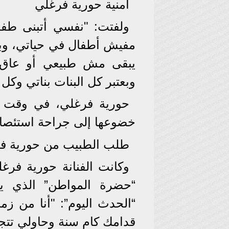
أمنية حورية فرغلي
ولفتت: "نفسي أتبنى طفل 
مفيش أطفال في حياتي، وبح
يبقى مش طبيعي أو عاق و
وبعتبر كل البنات بناتي وكل ا
حورية فرغلي، في وقت س
خضوعها إلى جراحة استئصال
طلب الطبيب من حورية ف
وكانت الفنانة حورية فرغل
“حضرة المواطن” الذي ي
“الحدث اليوم”: "أنا من زم
قدامك كام سنة وحاولي تتج