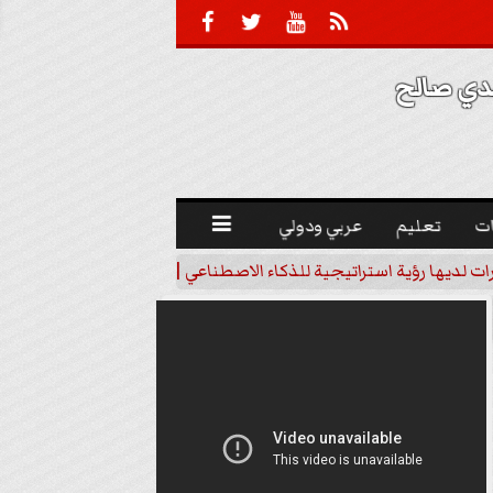





 صالح 
ت
تعليم
عربي ودولي

رات لديها رؤية استراتيجية للذكاء الاصطناعي | فيديو
خبير اقتصاد