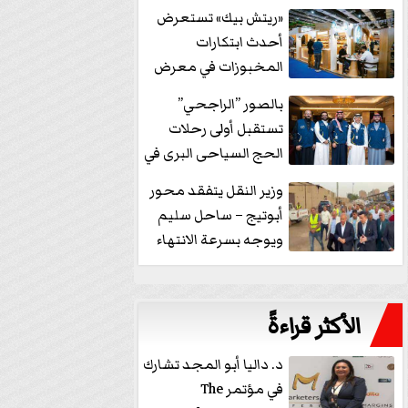
خفض الفائدة
«ريتش بيك» تستعرض
أحدث ابتكارات
المخبوزات في معرض
كافيكس2026 وتطرح 10
بالصور ”الراجحي”
منتجات...
تستقبل أولى رحلات
الحج السياحى البرى في
مكة بالهدايا...
وزير النقل يتفقد محور
أبوتيج – ساحل سليم
ويوجه بسرعة الانتهاء
من...
الأكثر قراءةً
د. داليا أبو المجد تشارك
في مؤتمر The