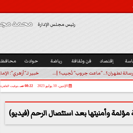
محمد مجدي
رئيس مجلس الإدارة
اسة
إقتصاد
فن وثقافة
رياضة
حوادث
محافظا
رسالة لطهران؟.. ”ماعت جروب” تُجيب؟ |...
خبير لـ”أزهري”: الإما
الإثنين، 10 يوليو 2023
08:22 صـ
بتوقيت القاهرة
لمة وأمنيتها بعد استئصال الرحم (فيديو)