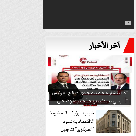
آخر الأخبار
المستشار محمد مجدي صالح : الرئيس
السيسي يسطر تاريخاً جديداً وضحى
بشعبيته...
خبير لـ”رؤية”: الضغوط
الاقتصادية تقود
”المركزي” لتأجيل