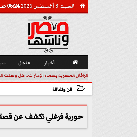
السبت 8 أغسطس 2026
05:24 صـ


أخبار
عاجل
سي
أجيل خفض الفائدة
الرافال المصرية بسماء الإمارات.. هل وصلت ال
فن وثقافة
2023-07-10 08:22:51
حورية فرغلي تكشف عن قصة مؤ