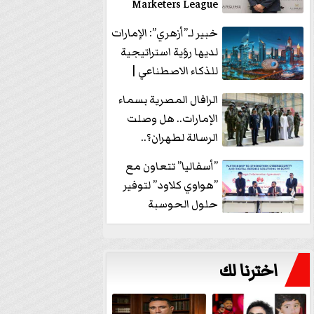
Marketers League
وتدير جلسة...
خبير لـ”أزهري”: الإمارات
لديها رؤية استراتيجية
للذكاء الاصطناعي |
فيديو
الرافال المصرية بسماء
الإمارات.. هل وصلت
الرسالة لطهران؟..
”ماعت جروب” تُجيب؟
”أسفاليا” تتعاون مع
|...
”هواوي كلاود” لتوفير
حلول الحوسبة
السحابية والأمن
السيبراني في...
اخترنا لك