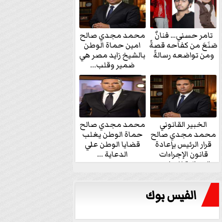
تامر حسني… فنانٌ
محمد مجدي صالح
صَنَعَ من كفاحه قصةً
امين حماة الوطن
ومن تواضعه رسالةً
بالشيخ زايد مصر هي
ضمير وقلب...
الخبير القانوني
محمد مجدي صالح
محمد مجدي صالح
حماة الوطن يغلب
قرار الرئيس بإعادة
قضايا الوطن علي
قانون الإجراءات
الدعاية ...
الجنائية للنواب...
الفيس بوك