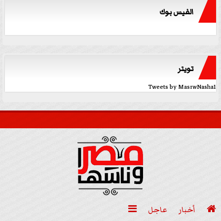
الفيس بوك
تويتر
Tweets by MasrwNasha1

أخبار
عاجل
