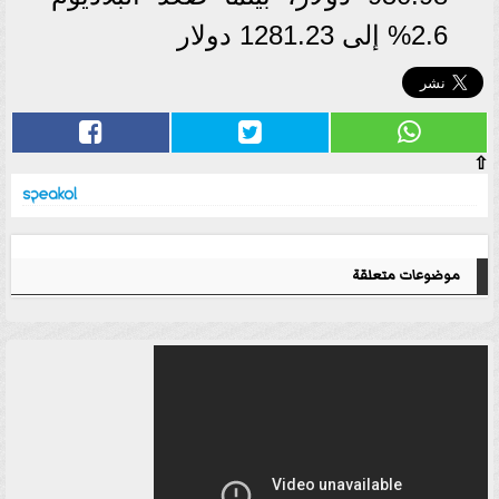
2.6% إلى 1281.23 دولار
⇧
موضوعات متعلقة