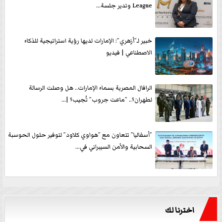
League وتدير جلسة...
خبير لـ”أزهري”: الإمارات لديها رؤية استراتيجية للذكاء
الاصطناعي | فيديو
الرافال المصرية بسماء الإمارات.. هل وصلت الرسالة
لطهران؟.. ”ماعت جروب” تُجيب؟ |...
”أسفاليا” تتعاون مع ”هواوي كلاود” لتوفير حلول الحوسبة
السحابية والأمن السيبراني في...
اخترنا لك