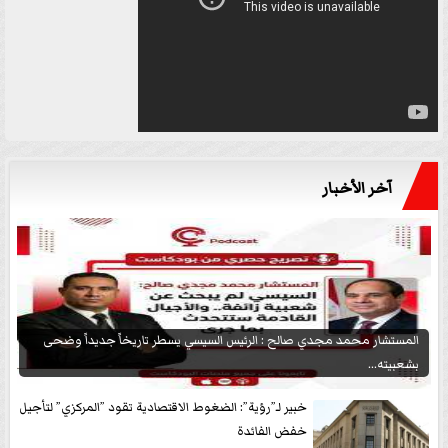
آخر الأخبار
المستشار محمد مجدي صالح : الرئيس السيسي يسطر تاريخاً جديداً وضحى
بشعبيته...
خبير لـ”رؤية”: الضغوط الاقتصادية تقود ”المركزي” لتأجيل
خفض الفائدة