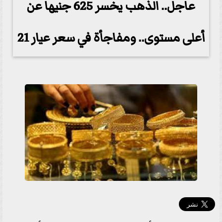
عاجل.. الذهب يخسر 625 جنيها عن
أعلى مستوى.. ومفاجأة في سعر عيار 21