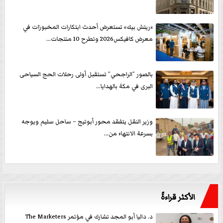
«ريتش بيك» تستعرض أحدث ابتكارات المخبوزات في
معرض كافيكس2026 وتطرح 10 منتجات...
بالصور ”الراجحي” تستقبل أولى رحلات الحج السياحى
البرى في مكة بالهدايا...
وزير النقل يتفقد محور أبوتيج – ساحل سليم ويوجه
بسرعة الانتهاء من...
الأكثر قراءةً
د. داليا أبو المجد تشارك في مؤتمر The Marketers