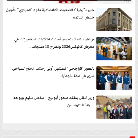
خبير لـ”رؤية”: الضغوط الاقتصادية تقود ”المركزي” لتأجيل
خفض الفائدة
«ريتش بيك» تستعرض أحدث ابتكارات المخبوزات في
معرض كافيكس2026 وتطرح 10 منتجات...
بالصور ”الراجحي” تستقبل أولى رحلات الحج السياحى
البرى في مكة بالهدايا...
وزير النقل يتفقد محور أبوتيج – ساحل سليم ويوجه
بسرعة الانتهاء من...