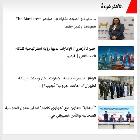
الأكثر قراءةً
د. داليا أبو المجد تشارك في مؤتمر The Marketers
League وتدير جلسة...
خبير لـ”أزهري”: الإمارات لديها رؤية استراتيجية للذكاء
الاصطناعي | فيديو
الرافال المصرية بسماء الإمارات.. هل وصلت الرسالة
لطهران؟.. ”ماعت جروب” تُجيب؟ |...
”أسفاليا” تتعاون مع ”هواوي كلاود” لتوفير حلول الحوسبة
السحابية والأمن السيبراني في...