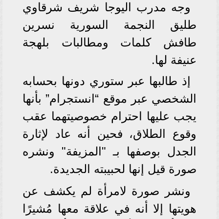
وجه مدرب اليوجا شريف شرقاوي
طليق النجمة السورية نسرين
طافش كلمات ومطالبات بلهجة
عنيفة لها.
إذ طالبها عبر ستوري دونها بحسابه
الشخصي عبر موقع “انستجرام” بأنها
يجب عليها احترام خصوصيتهما عقب
وقوع الطلاق، فحين أنه عاد لإثارة
الجدل بوصفها بـ "المزيفة" ونشره
صورة قيل إنها لحبيبته الجديدة.
ونشر صورة لامرأة لم يكشف عن
هويتها إلا أنه في علاقة معها مُشيرًا