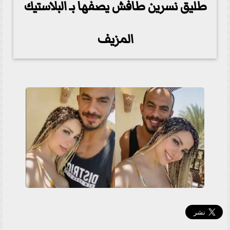
طليق نسرين طافش يصفها بـ البلاستيك
المزيف