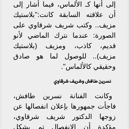
إلى أنها كـ الألماس، فيما أشار إلى
أن علاقته السابقة كانت:"بلاستيك
مزيف.. وكتب شريف شرقاوي على
الصورة: عندما نترك الماضي لأنو
قديم، كاذب، ومزيف (بلاستيك
مزيف).. للوصول لما هو صادق
وحقيقي كالألماس".
نسرين طافش وشريف شرقاوي
وكانت الفنانة نسرين طافش،
فاجأت جمهورها بإعلان انفصالها عن
زوجها الدكتور شريف شرقاوي،
مؤكدة أن الانفصال تم بشكل