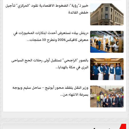
خبير لـ”رؤية”: الضغوط الاقتصادية تقود ”المركزي” لتأجيل
خفض الفائدة
«ريتش بيك» تستعرض أحدث ابتكارات المخبوزات في
معرض كافيكس2026 وتطرح 10 منتجات...
بالصور ”الراجحي” تستقبل أولى رحلات الحج السياحى
البرى في مكة بالهدايا...
وزير النقل يتفقد محور أبوتيج – ساحل سليم ويوجه
بسرعة الانتهاء من...