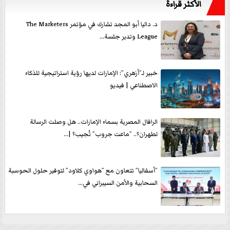
الأكثر قراءةً
د. داليا أبو المجد تشارك في مؤتمر The Marketers
League وتدير جلسة...
خبير لـ”أزهري”: الإمارات لديها رؤية استراتيجية للذكاء
الاصطناعي | فيديو
الرافال المصرية بسماء الإمارات.. هل وصلت الرسالة
لطهران؟.. ”ماعت جروب” تُجيب؟ |...
”أسفاليا” تتعاون مع ”هواوي كلاود” لتوفير حلول الحوسبة
السحابية والأمن السيبراني في...