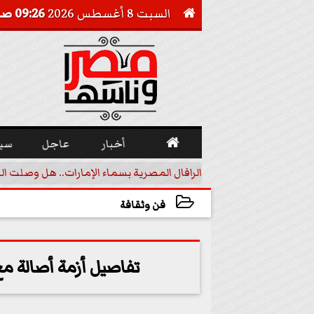
السبت 8 أغسطس 2026
09:26 صـ


أخبار
عاجل
سي
أجيل خفض الفائدة
الرافال المصرية بسماء الإمارات.. هل وصلت ال
فن وثقافة
2023-07-17 17:25:56
تفاصيل أزمة أصالة م