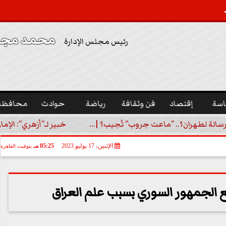
محمد مجدي
رئيس مجلس الإدارة
اسة
إقتصاد
فن وثقافة
رياضة
حوادث
محافظا
رسالة لطهران؟.. ”ماعت جروب” تُجيب؟ |...
خبير لـ”أزهري”: الإما
الإثنين، 17 يوليو 2023
05:25 مـ
بتوقيت القاهرة
ع الجمهور السوري بسبب علم العراق