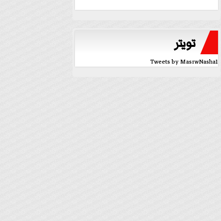
تويتر
Tweets by MasrwNasha1