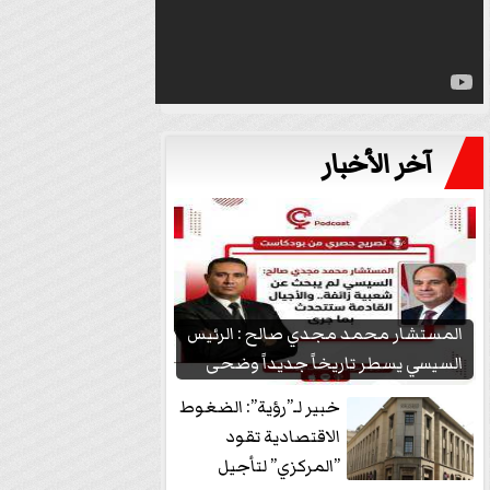
آخر الأخبار
المستشار محمد مجدي صالح : الرئيس
السيسي يسطر تاريخاً جديداً وضحى
بشعبيته...
خبير لـ”رؤية”: الضغوط
الاقتصادية تقود
”المركزي” لتأجيل