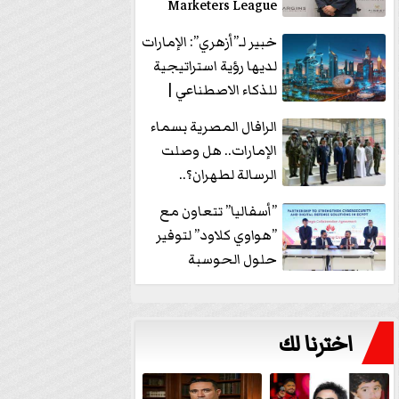
Marketers League
وتدير جلسة...
خبير لـ”أزهري”: الإمارات
لديها رؤية استراتيجية
للذكاء الاصطناعي |
فيديو
الرافال المصرية بسماء
الإمارات.. هل وصلت
الرسالة لطهران؟..
”ماعت جروب” تُجيب؟
”أسفاليا” تتعاون مع
|...
”هواوي كلاود” لتوفير
حلول الحوسبة
السحابية والأمن
السيبراني في...
اخترنا لك