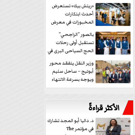
خفض الفائدة
«ريتش بيك» تستعرض
أحدث ابتكارات
المخبوزات في معرض
كافيكس2026 وتطرح 10
بالصور ”الراجحي”
منتجات...
تستقبل أولى رحلات
الحج السياحى البرى في
مكة بالهدايا...
وزير النقل يتفقد محور
أبوتيج – ساحل سليم
ويوجه بسرعة الانتهاء
من...
الأكثر قراءةً
د. داليا أبو المجد تشارك
في مؤتمر The