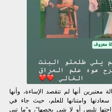
 معتبرين أنها لم تتقصد الإساءة، وأنها
سعادتها وامتنانها للعلم، حيث جاء في
راحتها تلبس أو لا شي يخصها"، و"ما تبي