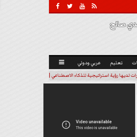





 صالح 
ت
تعليم
عربي ودولي

رات لديها رؤية استراتيجية للذكاء الاصطناعي | فيديو
خبير اقتصاد