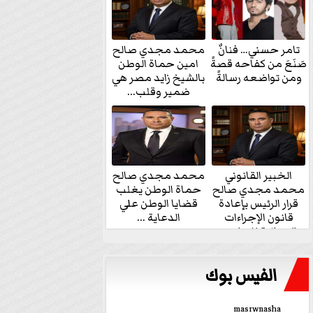
تامر حسني… فنانٌ
محمد مجدي صالح
صَنَعَ من كفاحه قصةً
امين حماة الوطن
ومن تواضعه رسالةً
بالشيخ زايد مصر هي
ضمير وقلب...
الخبير القانوني
محمد مجدي صالح
محمد مجدي صالح
حماة الوطن يغلب
قرار الرئيس بإعادة
قضايا الوطن علي
قانون الإجراءات
الدعاية ...
الجنائية للنواب...
الفيس بوك
masrwnasha