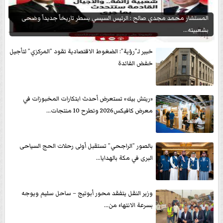
المستشار محمد مجدي صالح : الرئيس السيسي يسطر تاريخاً جديداً وضحى
بشعبيته...
خبير لـ”رؤية”: الضغوط الاقتصادية تقود ”المركزي” لتأجيل
خفض الفائدة
«ريتش بيك» تستعرض أحدث ابتكارات المخبوزات في
معرض كافيكس2026 وتطرح 10 منتجات...
بالصور ”الراجحي” تستقبل أولى رحلات الحج السياحى
البرى في مكة بالهدايا...
وزير النقل يتفقد محور أبوتيج – ساحل سليم ويوجه
بسرعة الانتهاء من...