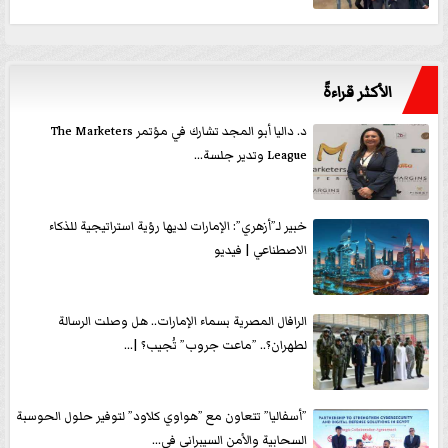
الأكثر قراءةً
د. داليا أبو المجد تشارك في مؤتمر The Marketers
League وتدير جلسة...
خبير لـ”أزهري”: الإمارات لديها رؤية استراتيجية للذكاء
الاصطناعي | فيديو
الرافال المصرية بسماء الإمارات.. هل وصلت الرسالة
لطهران؟.. ”ماعت جروب” تُجيب؟ |...
”أسفاليا” تتعاون مع ”هواوي كلاود” لتوفير حلول الحوسبة
السحابية والأمن السيبراني في...