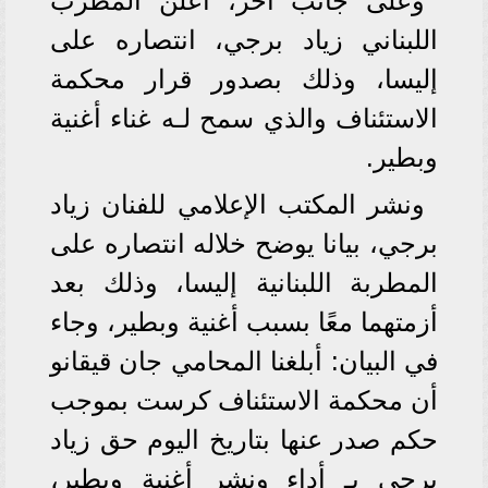
وعلى جانب آخر، أعلن المطرب
اللبناني زياد برجي، انتصاره على
إليسا، وذلك بصدور قرار محكمة
الاستئناف والذي سمح لـه غناء أغنية
وبطير.
ونشر المكتب الإعلامي للفنان زياد
برجي، بيانا يوضح خلاله انتصاره على
المطربة اللبنانية إليسا، وذلك بعد
أزمتهما معًا بسبب أغنية وبطير، وجاء
في البيان: أبلغنا المحامي جان قيقانو
أن محكمة الاستئناف كرست بموجب
حكم صدر عنها بتاريخ اليوم حق زياد
برجي بـ أداء ونشر أغنية وبطير،