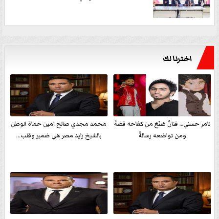
اخترنا لك
تامر حسني… فنانٌ صَنَعَ من كفاحه قصةً
محمد مجدي صالح امين حماة الوطن
ومن تواضعه رسالةً
بالشيخ زايد مصر هي ضمير وقلب...