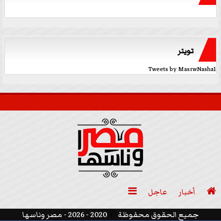
تويتر
Tweets by MasrwNasha1

أخبار
عاجل

جميع الحقوق محفوظة
©
2020 - 2026 - مصر وناسها