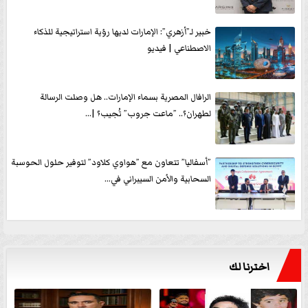
خبير لـ”أزهري”: الإمارات لديها رؤية استراتيجية للذكاء
الاصطناعي | فيديو
الرافال المصرية بسماء الإمارات.. هل وصلت الرسالة
لطهران؟.. ”ماعت جروب” تُجيب؟ |...
”أسفاليا” تتعاون مع ”هواوي كلاود” لتوفير حلول الحوسبة
السحابية والأمن السيبراني في...
اخترنا لك