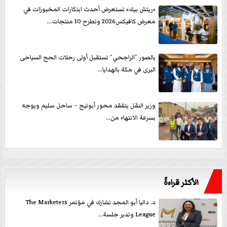
«ريتش بيك» تستعرض أحدث ابتكارات المخبوزات في
معرض كافيكس2026 وتطرح 10 منتجات...
بالصور ”الراجحي” تستقبل أولى رحلات الحج السياحى
البرى في مكة بالهدايا...
وزير النقل يتفقد محور أبوتيج – ساحل سليم ويوجه
بسرعة الانتهاء من...
الأكثر قراءةً
د. داليا أبو المجد تشارك في مؤتمر The Marketers
League وتدير جلسة...