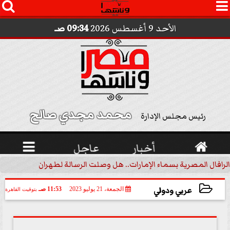




الأحد 9 أغسطس 2026
09:34 صـ
محمد مجدي صالح 
رئيس مجلس الإدارة

أخبار
عاجل

الرافال المصرية بسماء الإمارات.. هل وصلت الرسالة لطهران؟.. ”ماعت ج
عربي ودولي
الجمعة، 21 يوليو 2023
11:53 صـ
بتوقيت القاهرة
2023-07-21 11:53:53