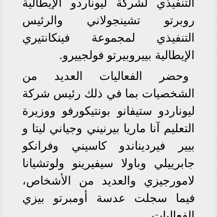
التنفيذي لشركة ليوناردو الإيطالية
روبرتو تشينجولاني والرئيس
التنفيذي لمجموعة فينكانتيري
الإيطالية بييروبيرتو فولجييرو.
وحضر الفعاليات العديد من
الشخصيات بما في ذلك رئيس شركة
ليوناردو ستيفانو بونتيكورفو ووزيرة
التعليم آنا ماريا بيرنيني وجياني ليتا و
بيير فيرديناندو كاسيني وفرانكو
جابرييلي وباولا سيفيرينو ولوتشيانا
لامورجيزي والعديد من الأشخاص،
فيما سجلت عدسة أومبرتو بيزي
الفعاليات.