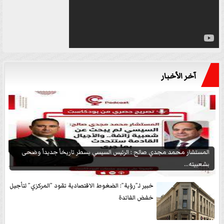
آخر الأخبار
المستشار محمد مجدي صالح : الرئيس السيسي يسطر تاريخاً جديداً وضحى
بشعبيته...
خبير لـ”رؤية”: الضغوط الاقتصادية تقود ”المركزي” لتأجيل
خفض الفائدة