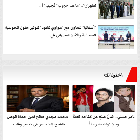
لطهران؟.. ”ماعت جروب” تُجيب؟ |...
”أسفاليا” تتعاون مع ”هواوي كلاود” لتوفير حلول الحوسبة
السحابية والأمن السيبراني في...
اخترنا لك
تامر حسني… فنانٌ صَنَعَ من كفاحه قصةً
محمد مجدي صالح امين حماة الوطن
ومن تواضعه رسالةً
بالشيخ زايد مصر هي ضمير وقلب...