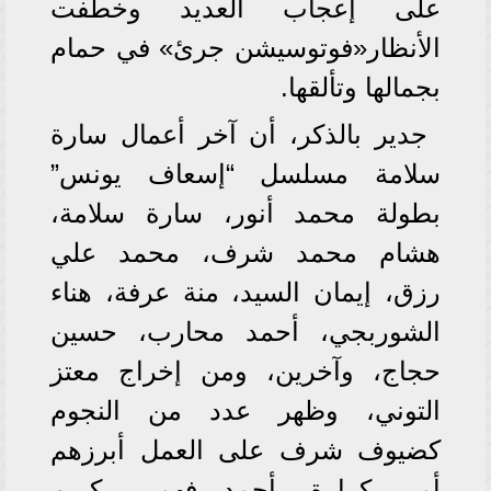
على إعجاب العديد وخطفت
الأنظار«فوتوسيشن جرئ» في حمام
بجمالها وتألقها.
جدير بالذكر، أن آخر أعمال سارة
سلامة مسلسل “إسعاف يونس”
بطولة محمد أنور، سارة سلامة،
هشام محمد شرف، محمد علي
رزق، إيمان السيد، منة عرفة، هناء
الشوربجي، أحمد محارب، حسين
حجاج، وآخرين، ومن إخراج معتز
التوني، وظهر عدد من النجوم
كضيوف شرف على العمل أبرزهم
أمير كرارة، أحمد فهمي، كريم