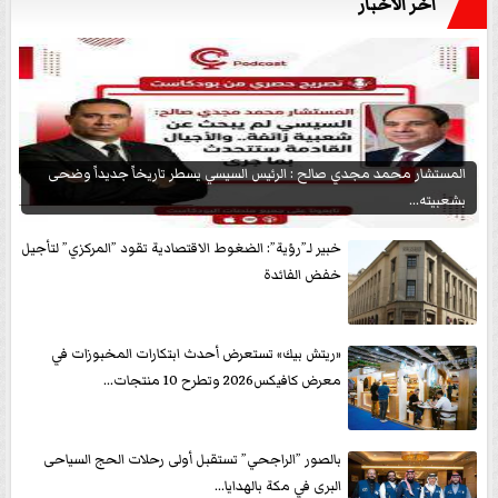
آخر الأخبار
المستشار محمد مجدي صالح : الرئيس السيسي يسطر تاريخاً جديداً وضحى
بشعبيته...
خبير لـ”رؤية”: الضغوط الاقتصادية تقود ”المركزي” لتأجيل
خفض الفائدة
«ريتش بيك» تستعرض أحدث ابتكارات المخبوزات في
معرض كافيكس2026 وتطرح 10 منتجات...
بالصور ”الراجحي” تستقبل أولى رحلات الحج السياحى
البرى في مكة بالهدايا...