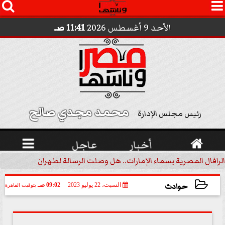




الأحد 9 أغسطس 2026
11:41 صـ
محمد مجدي صالح 
رئيس مجلس الإدارة

أخبار
عاجل

الرافال المصرية بسماء الإمارات.. هل وصلت الرسالة لطهران؟.. ”ماعت ج
حوادث
السبت، 22 يوليو 2023
09:02 صـ
بتوقيت القاهرة
2023-07-22 09:02:49