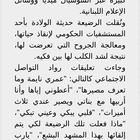
الإعلام اللبنانية.
ونُقلت الرضيعة حديثة الولادة بأحد
المستشفيات الحكومي لإنقاذ حياتها،
ومعالجة الجروح التي تعرضت لها،
نتيجة لشد الكلب لها بين فكيه.
وجاءت تعليقات رواد التواصل
الاجتماعي كالتالي: "عمري نايمة وما
تعرف مصيرها"، "أعطوني إياها وأنا
أربيها مع بناتي ويصير عندي ثلاث
أميرات"، "قلبي يبكي وعيني تبكي"،
"ماذا فعلت تلك الرضيعة لكي يتم
إلقائها بهذا المشهد البشع"، "يارب