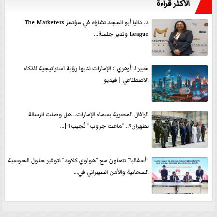
الأكثر قراءةً
د. داليا أبو المجد تشارك في مؤتمر The Marketers
League وتدير جلسة...
خبير لـ”أزهري”: الإمارات لديها رؤية استراتيجية للذكاء
الاصطناعي | فيديو
الرافال المصرية بسماء الإمارات.. هل وصلت الرسالة
لطهران؟.. ”ماعت جروب” تُجيب؟ |...
”أسفاليا” تتعاون مع ”هواوي كلاود” لتوفير حلول الحوسبة
السحابية والأمن السيبراني في...