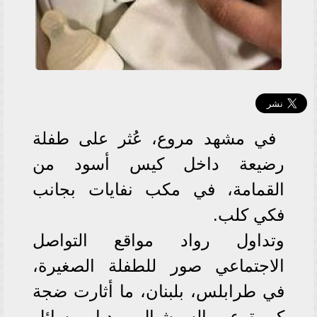
في مشهد مروع، عُثر على طفلة
رضيعة داخل كيس أسود من
القمامة، في مكب نفايات بجانب
فكي كلب.
وتداول رواد مواقع التواصل
الاجتماعي صور للطفلة الصغيرة،
في طرابلس، بلبنان، ما أثارت ضجة
كبيرة عبر السوشيال ميديا ووسائل