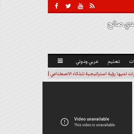





 صالح 
ت
تعليم
عربي ودولي

رات لديها رؤية استراتيجية للذكاء الاصطناعي | فيديو
خبير اقتصاد