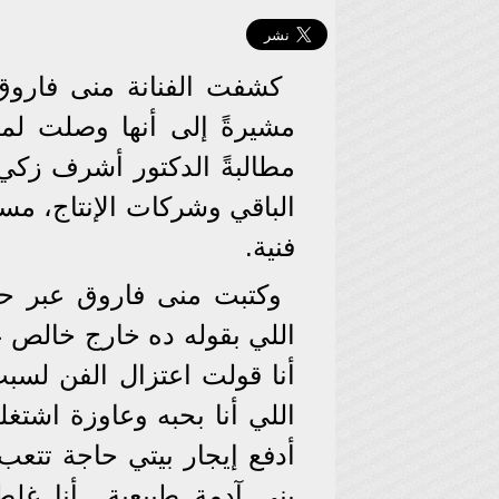
كشفت الفنانة منى فاروق 
مشيرةً إلى أنها وصلت لمر
مطالبةً الدكتور أشرف زكي 
الباقي وشركات الإنتاج، مس
فنية.
وكتبت منى فاروق عبر حسا
اللي بقوله ده خارج خالص 
أنا قولت اعتزال الفن لس
اللي أنا بحبه وعاوزة اشت
أدفع إيجار بيتي حاجة تتع
بني آدمة طبيعية.. أنا غل