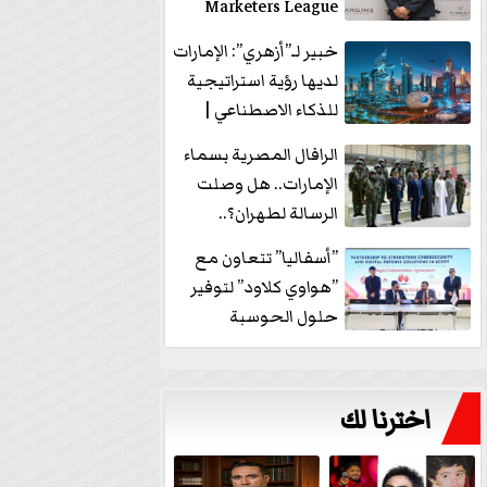
Marketers League
وتدير جلسة...
خبير لـ”أزهري”: الإمارات
لديها رؤية استراتيجية
للذكاء الاصطناعي |
فيديو
الرافال المصرية بسماء
الإمارات.. هل وصلت
الرسالة لطهران؟..
”ماعت جروب” تُجيب؟
”أسفاليا” تتعاون مع
|...
”هواوي كلاود” لتوفير
حلول الحوسبة
السحابية والأمن
السيبراني في...
اخترنا لك