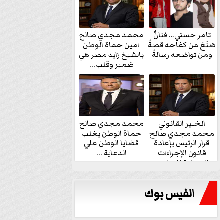
تامر حسني… فنانٌ
محمد مجدي صالح
صَنَعَ من كفاحه قصةً
امين حماة الوطن
ومن تواضعه رسالةً
بالشيخ زايد مصر هي
ضمير وقلب...
الخبير القانوني
محمد مجدي صالح
محمد مجدي صالح
حماة الوطن يغلب
قرار الرئيس بإعادة
قضايا الوطن علي
قانون الإجراءات
الدعاية ...
الجنائية للنواب...
الفيس بوك