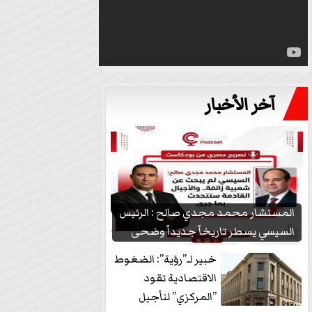
آخر الأخبار
المستشار محمد مجدي صالح : الرئيس
السيسي يسطر تاريخاً جديداً وضحى
بشعبيته...
خبير لـ”رؤية”: الضغوط
الاقتصادية تقود
”المركزي” لتأجيل