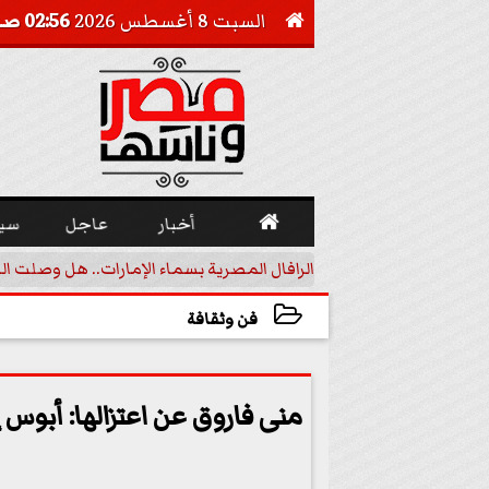
السبت 8 أغسطس 2026
02:56 صـ


أخبار
عاجل
سي
أجيل خفض الفائدة
الرافال المصرية بسماء الإمارات.. هل وصلت ال
فن وثقافة
2023-07-26 20:45:27
منى فاروق عن اعتزالها: أبوس