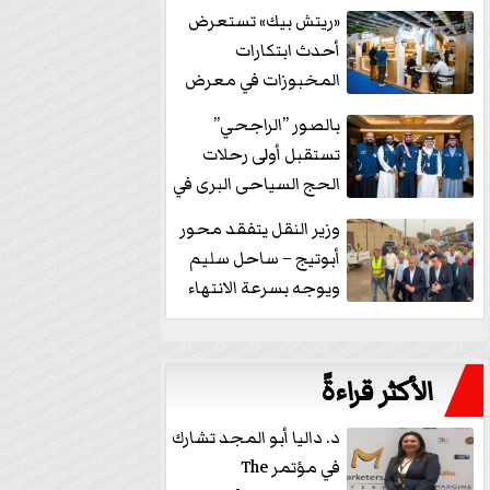
خفض الفائدة
«ريتش بيك» تستعرض
أحدث ابتكارات
المخبوزات في معرض
كافيكس2026 وتطرح 10
بالصور ”الراجحي”
منتجات...
تستقبل أولى رحلات
الحج السياحى البرى في
مكة بالهدايا...
وزير النقل يتفقد محور
أبوتيج – ساحل سليم
ويوجه بسرعة الانتهاء
من...
الأكثر قراءةً
د. داليا أبو المجد تشارك
في مؤتمر The