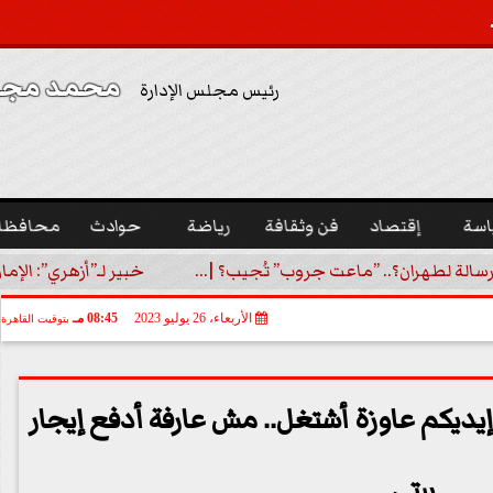
محمد مجدي
رئيس مجلس الإدارة
اسة
إقتصاد
فن وثقافة
رياضة
حوادث
محافظا
رسالة لطهران؟.. ”ماعت جروب” تُجيب؟ |...
خبير لـ”أزهري”: الإما
الأربعاء، 26 يوليو 2023
08:45 مـ
بتوقيت القاهرة
 إيديكم عاوزة أشتغل.. مش عارفة أدفع إيجار
بيتي