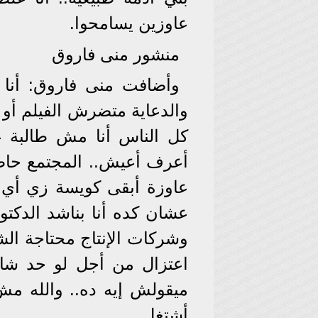
عاوزين يسامحوا.
منشور منى فاروق
وأضافت منى فاروق: أنا 
والدعاية متضرش الفيلم أو ا
كل الناس أنا مش طالبة غ
أعرف أعيش.. المجتمع ح
عاوزة أبقى كويسة زي أي و
عشان كده أنا بناشد الدكت
وشركات الإنتاج محتاجة ال
اعتزال من أجل لو حد ش
ميقولش إيه ده.. والله مش
أشتغل.