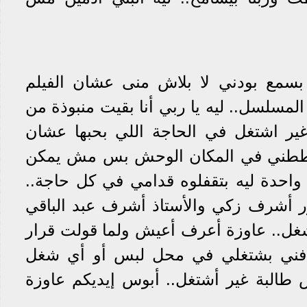
بسمع بودني لا بلاش منى عشان الفيلم
لمسلسل.. ليه يا ربي أنا بقيت منبوذة من
ير اشتغل في الحاجة اللي بحبها عشان
اططني في المكان الوحش بس مش يمكن
احدة ليه بتقفلوه قدامي في كل حاجة..
ور أشرف زكي والأستاذ أشرف عبد الباقي
شغل.. عاوزة أعرف أعيش ولما قولت قرار
افني بشتغلي في محل لبس أو أي شغل
 طالبة غير أشتغل.. أبوس إيديكم عاوزة