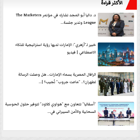
الأكثر قراءةً
د. داليا أبو المجد تشارك في مؤتمر The Marketers
League وتدير جلسة...
خبير لـ”أزهري”: الإمارات لديها رؤية استراتيجية للذكاء
الاصطناعي | فيديو
الرافال المصرية بسماء الإمارات.. هل وصلت الرسالة
لطهران؟.. ”ماعت جروب” تُجيب؟ |...
”أسفاليا” تتعاون مع ”هواوي كلاود” لتوفير حلول الحوسبة
السحابية والأمن السيبراني في...