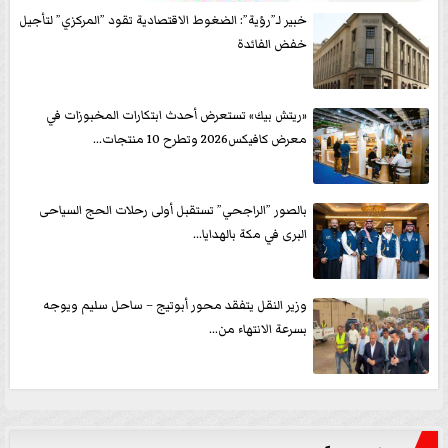
خبير لـ”رؤية”: الضغوط الاقتصادية تقود ”المركزي” لتأجيل
خفض الفائدة
«ريتش بيك» تستعرض أحدث ابتكارات المخبوزات في
معرض كافيكس2026 وتطرح 10 منتجات...
بالصور ”الراجحي” تستقبل أولى رحلات الحج السياحى
البرى في مكة بالهدايا...
وزير النقل يتفقد محور أبوتيج – ساحل سليم ويوجه
بسرعة الانتهاء من...